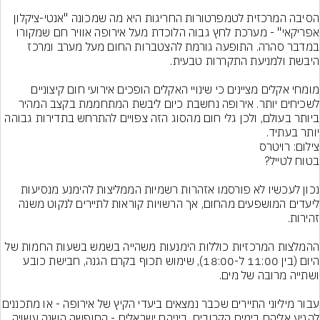
הסיבה המרכזית לטמפרטורות החריגות היא מה שמכונה "אנטי-ציקלון 
אפריקאי" - מערכת לחץ גבוה הלוכדת מעל אירופה אוויר חם שמקורו 
במדבר סהרה. התופעה גורמת להצטברות החום מעל מערב ומרכז 
מומחי אקלים מציינים כי שינויי האקלים הופכים אירועי חום קיצוניים 
לשכיחים יותר. אירופה נחשבת כיום ליבשת המתחממת בקצב המהיר 
ביותר בעולם, ולכן גלי חום מהסוג הזה צפויים להתרחש בתדירות גבוהה 
יותר בעתיד.
צילום: רויטרס
נכון לעכשיו לא פורסמו אזהרות רשמיות הממליצות להימנע מנסיעות 
ליעדים המושפעים מהחום, אך הרשויות קוראות לתיירים לנקוט משנה 
ההמלצות המרכזיות כוללות הימנעות משהייה בשמש בשעות החמות של 
היום (בין 11:00 ל-18:00), שימוש תכוף בקרם הגנה, חבישת כובע 
עבור מיליוני התיירים שכבר נמצאים ביעדי הקיץ ש
להגיע אליהם בימים הקרובים, ביניהם ישראלים - החופשה השנה עשויה 