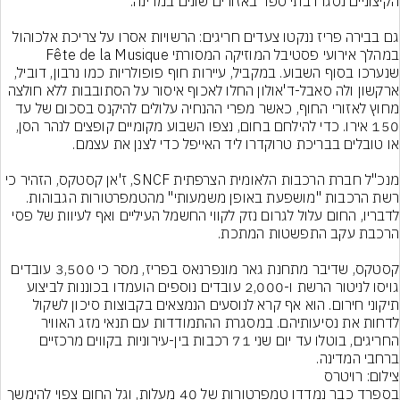
גם בבירה פריז ננקטו צעדים חריגים: הרשויות אסרו על צריכת אלכוהול 
במהלך אירועי פסטיבל המוזיקה המסורתי Fête de la Musique 
שנערכו בסוף השבוע. במקביל, עיירות חוף פופולריות כמו נרבון, דוביל, 
ארקשון ולה סאבל-ד'אולון החלו לאכוף איסור על הסתובבות ללא חולצה 
מחוץ לאזורי החוף, כאשר מפרי ההנחיה עלולים להיקנס בסכום של עד 
150 אירו. כדי להילחם בחום, נצפו השבוע מקומיים קופצים לנהר הסן, 
מנכ"ל חברת הרכבות הלאומית הצרפתית SNCF, ז'אן קסטקס, הזהיר כי 
רשת הרכבות "מושפעת באופן משמעותי" מהטמפרטורות הגבוהות. 
לדבריו, החום עלול לגרום נזק לקווי החשמל העיליים ואף לעיוות של פסי 
קסטקס, שדיבר מתחנת גאר מונפרנאס בפריז, מסר כי 3,500 עובדים 
גויסו לניטור הרשת ו-2,000 עובדים נוספים הועמדו בכוננות לביצוע 
תיקוני חירום. הוא אף קרא לנוסעים הנמצאים בקבוצות סיכון לשקול 
לדחות את נסיעותיהם. במסגרת ההתמודדות עם תנאי מזג האוויר 
החריגים, בוטלו עד יום שני 71 רכבות בין-עירוניות בקווים מרכזיים 
ברחבי המדינה.
צילום: רויטרס
בספרד כבר נמדדו טמפרטורות של 40 מעלות, וגל החום צפוי להימשך 