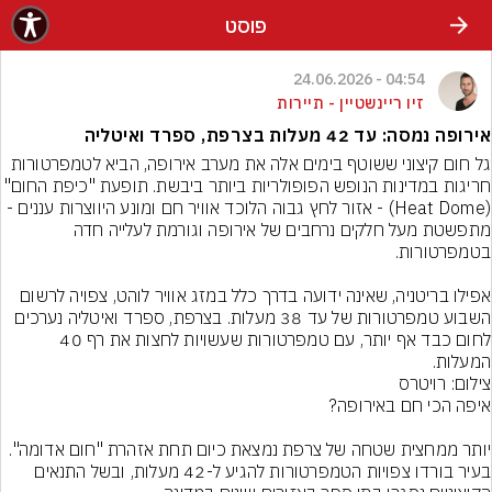
פוסט
04:54 - 24.06.2026
זיו ריינשטיין - תיירות
אירופה נמסה: עד 42 מעלות בצרפת, ספרד ואיטליה
גל חום קיצוני ששוטף בימים אלה את מערב אירופה, הביא לטמפרטורות 
חריגות במדינות הנופש הפופולריות ביותר ביבשת. תופעת "כי
(Heat Dome) - אזור לחץ גבוה הלוכד אוויר חם ומונע היווצרות עננים - 
מתפשטת מעל חלקים נרחבים של אירופה וגורמת לעלייה חדה 
אפילו בריטניה, שאינה ידועה בדרך כלל במזג אוויר לוהט, צפויה לרשום 
השבוע טמפרטורות של עד 38 מעלות. בצרפת, ספרד ואיטליה נערכים 
לחום כבד אף יותר, עם טמפרטורות שעשויות לחצות את רף 40 
המעלות.
צילום: רויטרס
יותר ממחצית שטחה של צרפת נמצאת כיום תחת אזהרת "חום אדומה". 
בעיר בורדו צפויות הטמפרטורות להגיע ל-42 מעלות, ובשל התנאים 