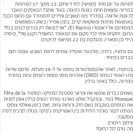
לפחות עד יום מחר (חמישי). לפי דיווחים, 13 מתוך 17 המחוזות 
במדינה נמצאים תחת כוננות כתומה, בעוד שחבל הבאסקים הועבר 
לכוננות אדומה. במדריד ניסו תושבים ותיירים להתמודד עם החום הכבד 
באמצעות מניפות ומשקאות קרים, בזמן שסיירו בשוק הפשפשים 
המפורסם אל ראסטרו (El Rastro). "אני לובשת רק בגדים לבנים בגלל 
החום, ולוקחת איתי לכל מקום את המאוורר החשמלי הקטן שלי", סיפרה 
גם גרמניה, בלגיה, פורטוגל ואיטליה צפויות לחוות השבוע עומסי חום 
בגרמניה, לאחר שהטמפרטורות טיפסו עד ל-38 מעלות, פרסם שירות 
מזג האוויר הגרמני (DWD) אזהרות מפני סופות רעמים עזות במזרח 
גשמים כבדים שיבשו את אירועי פסטיבל המוזיקה הפתוח Fête de la 
Musique בעיר, ובמקביל נאלצו מארגני טורניר הטניס ברלין אופן לפנות 
את המתחם בעקבות גשם חזק ורוחות עזות. זאת בזמן שאלפי צופים 
המתינו לגמר טורניר היחידות בין האמריקנית ג'סיקה פגולה לצ'כית לינדה 
נוסקובה.
צילום: רויטרס