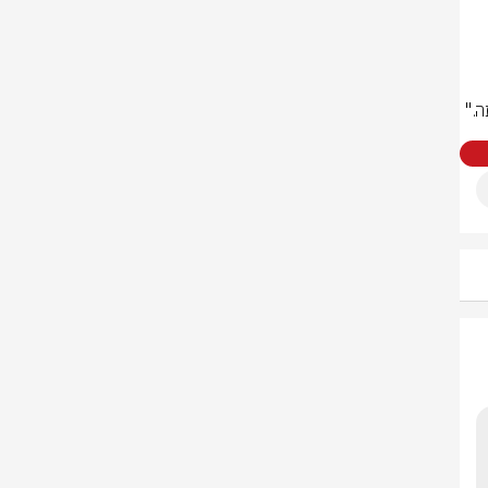
ש מיחידת האופנועים של מד"א לי רוס, סיפרו: 
כה 
ה."