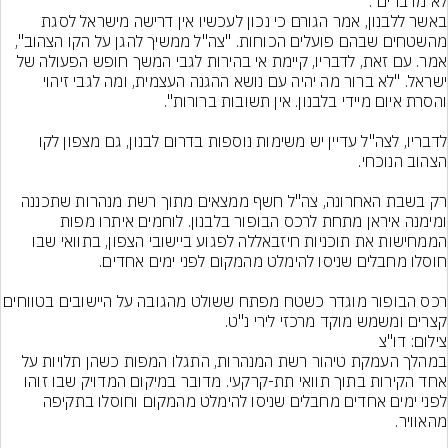
לא מדברים".
באשר ללבנון, אמר הגורם כי נכון לעכשיו אין דרישה מישראל לסגת 
מהשטחים שבהם פועלים הכוחות. "צה"ל ממשיך להגן על הקו הצהוב", 
אמר. עם זאת, לדבריו, קיימת אי בהירות לגבי המשך חופש הפעולה של 
ישראל. "לא ברור מה יהיה עם נושא ההגנה העצמית, ומה לגבי זיהוי 
לדבריו, לצה"ל עדיין יש משימות נוספות בדרום לבנון, גם מצפון לקו 
רק בשבת האחרונה, צה"ל חשף ממצאים מתוך רשת מנהרות שתכננה 
ומימנה איראן מתחת לרכס הבופור בלבנון. לוחמים איתרו מפות 
הממחישות את תוכניות חיזבאללה לפגוע ביישובי הצפון, בתוואי שבו 
רכס הבופור מוגדר כשטח מפתח ששולט מהגובה על היי
קצרים ומשמש מוקד מרכזי לירי נ"ט.
צילום: דו"צ
במהלך העמקת טיהור רשת המנהרות, התגלו המפות כשהן תלויות על 
אחד הקירות בתוך תוואי תת-קרקעי. מדובר במיקום המדויק שבו זוהו 
לפני ימים אחדים מחבלים שניסו להימלט מהמקום וחוסלו בתקיפה 