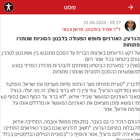
פוסט
05:17 - 15.06.2026
ד"ר אמיר בוחבוט, פרשן צבאי
הגרעין, האורניום וחופש הפעולה בלבנון: הסוגיות שנותרו
פתוחות
על רקע הדיווחים בארצות הברית על הסכם מתגבש בין וושינ
(שני) כי במערכת הביטחון ממתינים להבהרות מהדרג המדיני בנוגע 
לדבריו, "סוגיית פתיחת מצר הורמוז פחות מעניינת את ישראל, והמיקוד 
הוא בפרויקט הגרעין". עוד ציין כי לא ברור בשלב זה מה יעלה בגורל 
מאגר האורניום המועשר שבי
ימי המשא ומתן מוציאים את האורניום המועשר או מדללים אותו על 
הגורם הזכיר כי גם בעבר, בתקופת ממשל אובמה, התחייבה איראן 
להגבלות בתחום הגרעין. "חשוב להדגיש שגם בעבר האיראנים התחייבו 
שלא יהיה להם גרעין", אמר והוסיף כי "בסוגיית הטילים הבליסטיים בכלל 