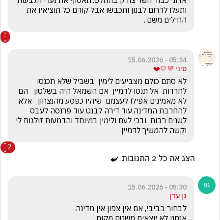
אדוני כבוד השר צודק בהחלט..תאסוף את נערי הגבעות 
ותעלו לדרום לבנון ותכבשו אבל קודם כל תוציאיו את 
החילים משם..
05:34 - 15.06.2026
סיני 💜💛❤️
לא סתם כולם מצביעים לימין  בשביל שלא תכנסו 
לחרדות  אל תנסו לדמיין  אם השמאל היה בשלטון   הם 
לא מאמינים אפילו לעצמם  שיהיו כפסע מהנצחון   אלא 
להחרבת המדינה.עוד דירה לבנט עוד פרנסה לעבס 
לשנים רבות  ובכי לעם ולימין במיוחד והדמעות זולגות לי 
וקשה להמשיך לדמיין
2
הצג את כל
2
התגובות
05:30 - 15.06.2026
גן עדן