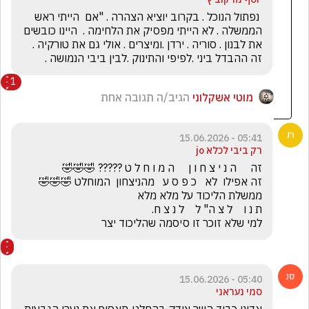
 נפתול הנוכל . בקרוב יוציא הצהרה . "אם  הייתי ראש 
הממשלה . לא הייתי מפסיק את הלחימה .  היינו כובשים 
את לבנון . סוריה . ירדן .ומיצרים . אולי גם את טורקיה . 
זה ההבדל ביני .לפיפי והתינוק .לבין ביבי הנמושה .
1
מוטי אשקלוני
הגיב/ה תגובה אחת
05:41 - 15.06.2026
רק ביבי לכלא jo
למי שלא זוכר זו סיסמה שהליכוד יצר
05:40 - 15.06.2026
סמי נעראני