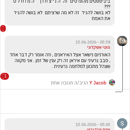
ביבי00טים מהונדסים  זה  ה נ י צ ח ו ן     ה מ ו ח ל ט 
לא בושה להגיד  זה לא מה שרציתם  לא בושה להגיד 
את האמת 
05:58 - 15.06.2026
מוטי אשקלוני
האורניום נישאר אצל האיראנים , וזה אומר רק דבר אחד 
, סבב גרעיני עם איראן זה רק ענין של זמן . אני מקווה 
שצהל מתכונן למלחמה גרעינית . 
1
Y Jacob
הגיב/ה תגובה אחת
05:45 - 15.06.2026
יוסף מרקוביץ