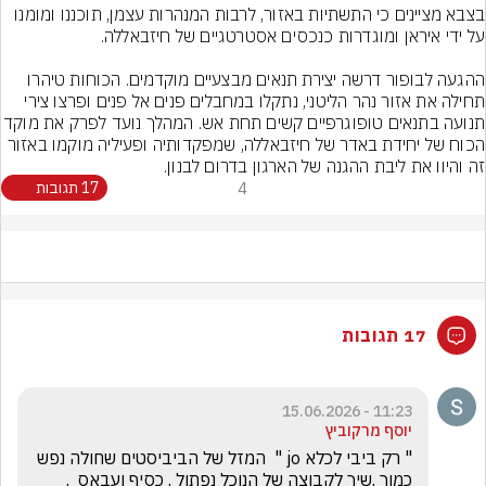
בצבא מציינים כי התשתיות באזור, לרבות המנהרות עצמן, תוכננו ומומנו 
ההגעה לבופור דרשה יצירת תנאים מבצעיים מוקדמים. הכוחות טיהרו 
תחילה את אזור נהר הליטני, נתקלו במחבלים פנים אל פנים ופרצו צירי 
תנועה בתנאים טופוגרפיים קשים תחת אש. המהלך נ
הכוח של יחידת באדר של חיזבאללה, שמפקדותיה ופעיליה מוקמו באזור 
זה והיוו את ליבת ההגנה של הארגון בדרום לבנון.
4
17 תגובות
17 תגובות
11:23 - 15.06.2026
יוסף מרקוביץ
" רק ביבי לכלא jo "  המזל של הביביסטים שחולה נפש 
כמוך .שיך לקבוצה של הנוכל נפתול . כסיף ועבאס  . 