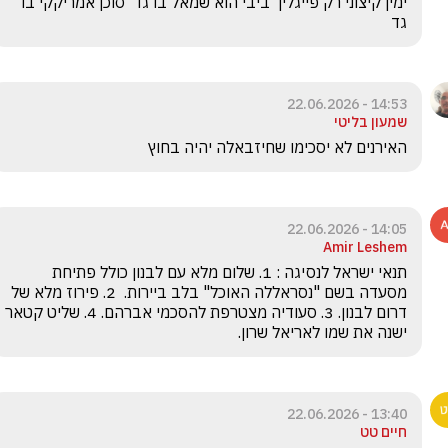
ימין קיצוני רק פייגלין  ביבי הוא שמאל בו גד  סוכן אמריקקי בו 
גד
14:53 - 22.06.2026
שמעון בליטי
האירנים לא יסכימו שחיזבאלה יהיה בחוץ
14:05 - 22.06.2026
Amir Leshem
תנאי ישראל לנסיגה : 1. שלום מלא עם לבנון כולל פתיחת 
מסעדה בשם "נסראללה האוכל" בלב ביירות.  2. פירוז מלא של 
דרום לבנון. 3. סעודיה מצטרפת להסכמי אברהם. 4. שליט קטאר 
ישנה את שמו לאריאל שרון.
13:40 - 22.06.2026
חיים טט