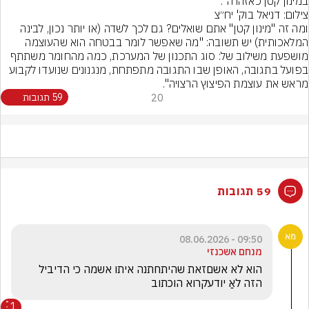
במינון קטן כאזהרה".
צילום: דניאל בוק' יח״צ
ומה זה "מינון קטן" אתם שואלים? גם לכך לשדה (או יותר נכון, לבינה 
המלאכותית) יש תשובה: "מה שאפשר לומר בבטחה הוא שהעוצמה 
מושפעת משילוב של: סוג התכנון של המערכת, כמה מהחומר משתתף 
בפועל בתגובה, האופן שבו התגובה מתפתחת, מנגנונים שנועדו לקבוע 
מראש את עוצמת הפיצוץ הרצויה".
20
59 תגובות
59 תגובות
09:50 - 08.06.2026
מנחם אשכנזי
הוא לא אשםזאת שהיתחתנה איתו אשמה כי הדיביל 
הזה לאַ יודעקרוא הוכתוב
1