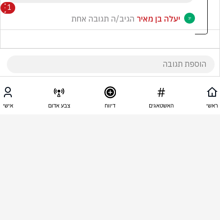
1
יעלה בן מאיר
הגיב/ה תגובה אחת
07:26 - 08.06.2026
Hanan Arad
ראשי
האשטאגים
דיווח
צבע אדום
אישי
כל זב חוטם אתם מפרסמים
07:25 - 08.06.2026
שי וייס
אשכרה דפוק
07:21 - 08.06.2026