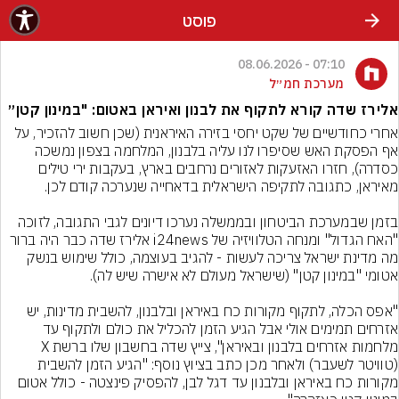
פוסט
07:10 - 08.06.2026
מערכת חמ״ל
אלירז שדה קורא לתקוף את לבנון ואיראן באטום: "במינון קטן״
אחרי כחודשיים של שקט יחסי בזירה האיראנית (שכן חשוב להזכיר, על 
אף הפסקת האש שסיפרו לנו עליה בלבנון, המלחמה בצפון נמשכה 
כסדרה), חזרו האזעקות לאזורים נרחבים בארץ, בעקבות ירי טילים 
בזמן שבמערכת הביטחון ובממשלה נערכו דיונים לגבי התגובה, לזוכה 
"האח הגדול" ומנחה הטלוויזיה של i24news אלירז שדה כבר היה ברור 
מה מדינת ישראל צריכה לעשות - להגיב בעוצמה, כולל שימוש בנשק 
"אפס הכלה, לתקוף מקורות כח באיראן ובלבנון, להשבית מדינות, יש 
אזרחים תמימים אולי אבל הגיע הזמן להכליל את כולם ולתקוף עד 
מלחמות אזרחים בלבנון ובאיראן", צייץ שדה בחשבון שלו ברשת X 
(טוויטר לשעבר) ולאחר מכן כתב בציוץ נוסף: "הגיע הזמן להשבית 
מקורות כח באיראן ובלבנון עד דגל לבן, להפסיק פינצטה - כולל אטום 