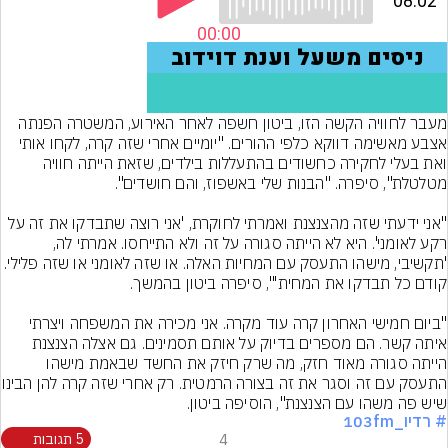
מעבר לחוויה הקשה הזו, ביטון חשפה לאחר האירוע, המשטרה הפנתה 
אצבע מאשימה דווקא כלפי ההורים. "יומיים אחרי שזה קרה, לקחו אותי 
ואת בעלי לחקירה כחשודים בהתעללות בילדים, שזאת הייתה חוויה 
"אני ידעתי שזה מהצנצנת ואמרתי לחוקרת, 'אני רוצה שתבדקו את זה על 
רקע לאומני'. היא לא הייתה סגורה על זה ולא התייחסו. אמרתי לה, 
'תקשיבי, מישהו התעסק עם המחיות האלה. או שזה לאומני או שזה פלילי. 
"ביום חמישי האחרון קרה עוד מקרה. אני מכירה את המשפחה ויצרתי 
איתה קשר. הם מספרים בדיוק על אותם תסמינים. גם אצלה הצנצנת 
הייתה סגורה מאוד חזק, מה שרק חיזק את החשד שבאמת מישהו 
התעסק עם זה וסגר את זה ב
שיש פה משהו עם הצנצנת", הוסיפה ביטון.
# רדיו_103fm
4
5 תגובות