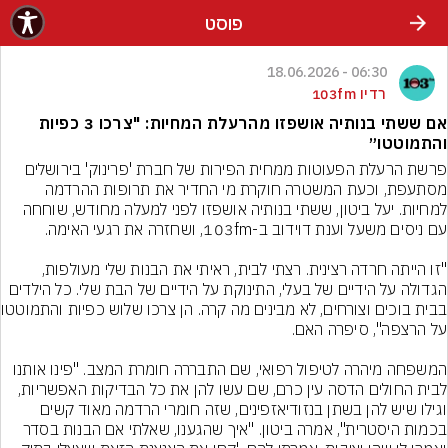
פוסט
06:30 - 18.06.2026
רדיו 103fm
אם ששתי בנותיה אושפזו מהרעלת המחיות: "צרכו 3 כפיות
והתמוטטו״
פרשת הרעלת הפעוטות ממחית הפירות של חברת 'פרינוק' בירושלים 
מסתעפת, וכעת המשטרה חוקרת מי החדיר את תרופות ההרדמה 
למחיות. יעל ביטון, ששתי בנותיה אושפזו לפני למעלה מחודש, שוחחה 
"זו הייתה חרדה רצינית. רצתי לבית, ראיתי את הבנות שלי מעולפות, 
הגדולה על הידיים של בעלי, התינוקת על הידיים של הבת שלי. כל הילדים 
בבית בוכים וצורח
המשפחה מיהרה לטיפול רפואי, שם התבררה חומרת המצב. "פינו אותנו 
לבית החולים הדסה עין כרם, שם עשו להן את כל הבדיקות האפשריות, 
וגילו שיש להן בשתן בנזודיאזפינים, שזה חומרי הרדמה מאוד קשים 
בכמות היסטרית", אמרה ביטון. "איך שהגענו, שאלתי אם הבנות בסדר 