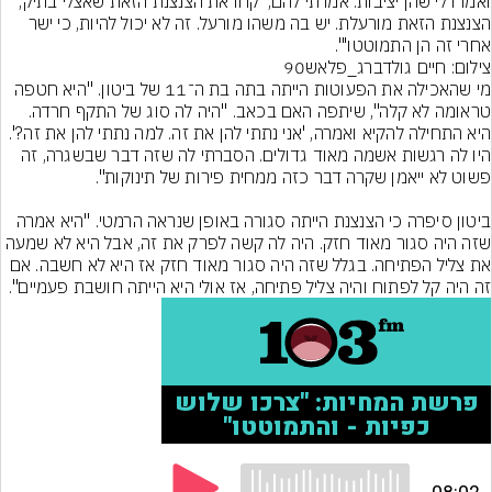
ואמרו לי שהן יציבות. אמרתי להם, 'קחו את הצנצנת הזאת שאצלי בתיק, 
הצנצנת הזאת מורעלת. יש בה משהו מורעל. זה לא יכול להיות, כי ישר 
אחרי זה הן התמוטטו'".
צילום: חיים גולדברג_פלאש90
מי שהאכילה את הפעוטות הייתה בתה בת ה־11 של ביטון. "היא חטפה 
טראומה לא קלה", שיתפה האם בכאב. "היה לה סוג של התקף חרדה. 
היא התחילה להקיא ואמרה, 'אני נתתי להן את זה. למה נתתי להן את זה?'. 
היו לה רגשות אשמה מאוד גדולים. הסברתי לה שזה דבר שבשגרה, זה 
ביטון סיפרה כי הצנצנת הייתה סגורה באופן שנראה הרמטי. "היא אמרה 
שזה היה סגור מאוד חזק. היה לה קשה לפרק את זה, אבל היא לא שמעה 
את צליל הפתיחה. בגלל שזה היה סגור מאוד חזק אז היא לא חשבה. אם 
זה היה קל לפתוח והיה צליל פתיחה, אז אולי היא הייתה חושבת פעמיים".