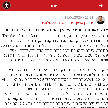
פוסט
12:21 - 18.06.2026
ינון בן שושן - עורך מדור טכנולוגיה
אפל מאותתת: מחירי האייפון והמחשבים צפויים לעלות בקרוב
מנכ"ל אפל היוצא, טים קוק, מאשר בראיון ל-The Wall Street Journal 
כי החברה תיאלץ לייקר את מוצריה בתקופה הקרובה. קוק הסביר כי 
העלאות המחירים הן בלתי נמנעות נוכח העלויות הגבוהות ש
החברה, וכי המצב הנוכחי הפך לבלתי קביל מבחינתה. לדבריו, אפל 
עשתה מאמצים רבים כדי לספוג את ההתייקרויות ולגונן ע
קוק נמנע מלספק פרטים מדויקים לגבי שיעור התייקרות המוצרים או 
מועד החלתה. עם זאת, חודשים ספורים לאחר סיום כנס המפתחים 
WWDC 2026, החברה מתקרבת להכרזה על סדרת מכשירי ה-iPhone 
18, ונראה כי קיים סיכוי גבוה שהדגמים החדשים הללו יהיו יקרים יותר 
מהדור הקודם. מגמה זו צפויה להשפיע גם על המחשבים הניידים 
והטאבלטים החדשים שאפל תחשוף בהמשך השנה. מעבר לכך, הקשיים 
המתמשכים של התעשייה כולה ברכש רכיבים, הנובעים מהביקוש הגובר 
לפיתוחי בינה מלאכותית, עלולים להוביל להתייקרות גם של קו המוצרים 