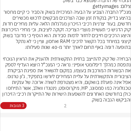
הנוכחי של החברה שנמצא כבר בשוק.
צילום: gettyimages
מנכ"ל החברה הצביע על הבעיה המרכזית בשוק והסביר כי קיים מחסור 
בהיצע בדיוק בנקודת זמן שבה הצרכנים מבקשים לרכוש מכשירים 
חדשים, בעוד יצרניות רכיבי הזיכרון מגלגלות הלאה עליות מחירים חדות. 
קוק הדגיש כי תעשיית מוצרי הצריכה זקוקה ליציבות, וכי מחירי הזיכרונות 
והיצע הרכיבים חייבים לחזור לרמות סבירות. הוא הוסיף כי מדובר בשוק 
קיצוני במיוחד בכל הקשור לרכיבי RAM ואחסון, וציין כי לא נתקל 
הבחירה של קוק להתייצב בחזית התקשורתית ולהעניק את הראיון הנוכחי 
נתפסת כמהלך דיפלומטי אופייני. נראה כי המנכ"ל היוצא העדיף לספק 
את הבשורות המורכבות בעצמו, במקום להשאיר את ספיגת הביקורת 
הציבורית והתקשורתית על עליית המחירים ליורשו בתפקיד, ג'ון טרנוס. 
אפל אינה פועלת בוואקום, והיא מצטרפת לשורה ארוכה של ענקיות 
טכנולוגיה כמו סמסונג, HP, מיקרוסופט, נינטנדו וואלב, אשר התייחסו 
כולן בחודשים האחרונים להשפעות הישירות של התייקרות רכיבי הזיכרון 
והביקוש הגבוה בשוק.
2
3 תגובות