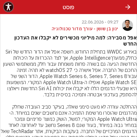
פוסט
09:27 - 22.06.2026
ינון בן שושן - עורך מדור טכנולוגיה
אפל מסבירה: למה מיליוני מכשירים לא יקבלו את העדכון
החדש
באירוע WWDC בתחילת החודש, חשפה אפל את הדור החדש של Siri 
כחלק ממערךApple Intelligence, אך לצד ההכרזות על היכולות 
החדשות הגיעה גם בשורה פחות משמחת עבור חלק ממשתמשי השעון 
החכם של החברה. אפל אישרה כי watchOS 27 לא תהיה זמינה 
עבורApple Watch Series 6, Series 7, Series 8, הדור השני של 
Apple Watch SE ואפילו ה-Apple Watch Ultra המקורי. המשמעות 
היא שבעלי הדגמים הללו לא יקבלו את יכולות Siri AI החדשות וייאלצו 
ההחלטה עוררה לא מעט סימני שאלה, בעיקר סביב העובדה שחלק 
מהדגמים שהוסרו מרשימת התמיכה אינם נחשבים ישנים במיוחד. ה-
Apple Watch Ultra המקורי, למשל, הושק כמוצר פרימיום ונמכר 
במחיר גבוה במיוחד, בעוד שגם Series 8 נחשב עד לאחרונה לאחד 
הדגמים המרכזיים של החברה. בעקבות הביקורת, אתר 