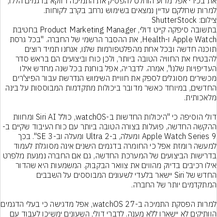
את בכירי אפל מדוע הוחלט להפסיק את התמיכה דווקא בדגמים הללו, 
למרות שחלקם עדיין נמצאים בשימוש נרחב בקרב לקוחות.
צילום: ShutterStock
בתשובה סיפקה קייט דולי, Product Marketing Manager בחטיבת 
Apple Watch ו-Health, את ההסבר הרשמי של החברה. "בכל גרסת 
תוכנה חדשה ובכל אחת מהפלטפורמות שלנו, אנחנו תמיד רוצים 
להבטיח את החוויה הטובה ביותר, ולכן כוח וביצועים הם בראש סדר 
העדיפויות שלנו", אמרה. לדבריה, אפל בוחנת בכל שנה מחדש אילו 
מכשירים מסוגלים לספק את חוויית השימוש הנדרשת עבור הפיצ'רים 
החדשים, במיוחד כאשר מדובר ביכולות מתקדמות המבוססות על בינה 
דולי הוסיפה כי "היכולות החדשות ב-watchOS, כולל Siri AI ומחוות 
ההקשה החדשה, פועלות בצורה הטובה ביותר עם כוח העיבוד שקיים ב-
Apple Watch Series 9 ומעלה, ב-Ultra 2 ומעלה וב-SE 3". בכך 
למעשה רומזת אפל כי החומרה בדגמים הישנים אינה מסוגלת לעמוד 
בדרישות הביצועים של המערכת החדשה, גם אם החברה נמנעת מלפרט 
אילו רכיבים בדיוק מהווים את צוואר הבקבוק. המשמעות היא שהדור 
החדש של Siri יישאר בלעדי לשעונים המבוססים על השבבים 
למרות הפסקת התמיכה ב
הוותיקים לא יישארו ללא מענה. לדברי דולי, השעונים ימשיכו לעבוד עם 