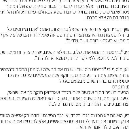
נשיא טורקיה רג'פ טאיפ ארדואן אמר היום (רביעי) כי פיתוח יכולות הלוויין של 
ארצו אינו בגדר בחירה - אלא הכרח. לדבריו, "עבור טורקיה, שפועלת מתוך 
בהמשך דבריו תקף ארדואן את ישראל בחריפות, ואמר: "איננו מייחסים כל 
חשיבות להשמצות נגד ארצנו מצד רשת הפשיעה שעל ידיה דמם ש
מזוועות הנאצים. את זה יודעים היטב דווקא אלה שמעלילים על טורקיה כדי 
ש את הברבריות שהם מבצעים בעזה".
: רויטרס
זוהי הפעם השניה בתוך שלושה ימים בלבד שארדואן תוקף כך את ישראל, 
נה והעם כולו", אמר ארדואן.