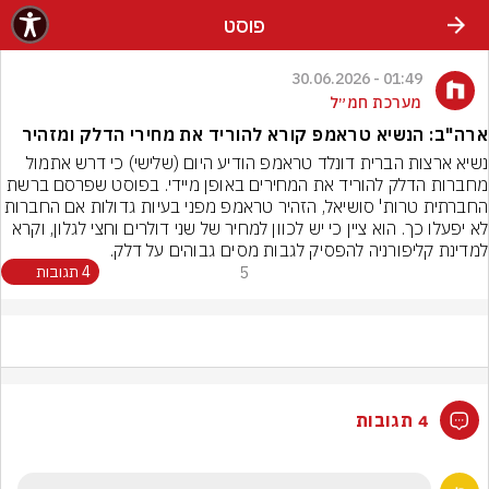
פוסט
01:49 - 30.06.2026
מערכת חמ״ל
ארה"ב: הנשיא טראמפ קורא להוריד את מחירי הדלק ומזהיר
נשיא ארצות הברית דונלד טראמפ הודיע היום (שלישי) כי דרש אתמול 
מחברות הדלק להוריד את המחירים באופן מיידי. בפוסט שפרסם ברשת 
החברתית טרות' סושיאל, הזהיר טראמפ מפני בעיות גדולות אם הח
לא יפעלו כך. הוא ציין כי יש לכוון למחיר של שני דולרים וחצי לגלון, וקרא 
למדינת קליפורניה להפסיק לגבות מסים גבוהים על דלק.
5
4 תגובות
4 תגובות