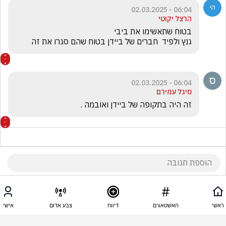
06:04 - 02.03.2025
הרצל יקוטי
גנץ ולפיד  חברים של ביידן בטוח שהם סגרו את זה 
06:04 - 02.03.2025
סיגל עמירם
זה היה בתקופה של ביידן ואובמה . 
06:03 - 02.03.2025
אבירם אלגזר
ראשי
האשטאגים
דיווח
צבע אדום
אישי
העיקר השמאל אומר ביבי עביר כסף לחמאס ביבי גידל 
אותם שמאלנים ראיתם מי גידל אותם בקלפי ישר כוח 