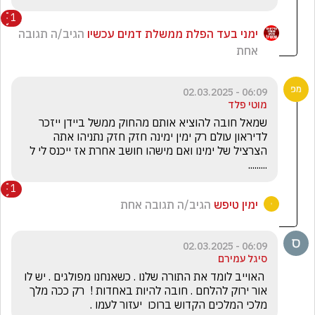
1
ימני בעד הפלת ממשלת דמים עכשיו
הגיב/ה תגובה
אחת
06:09 - 02.03.2025
מוטי פלד
שמאל חובה להוציא אותם מהחוק ממשל ביידן ייזכר 
לדיראון עולם רק ימין ימינה חזק חזק נתניהו אתה 
הצרציל של ימינו ואם מישהו חושב אחרת אז ייכנס לי ל 
......... 
1
ימין טיפש
הגיב/ה תגובה אחת
06:09 - 02.03.2025
סיגל עמירם
 האוייב לומד את התורה שלנו . כשאנחנו מפולגים . יש לו 
אור ירוק להלחם . חובה להיות באחדות !  רק ככה מלך 
מלכי המלכים הקדוש ברוכו  יעזור לעמו . 