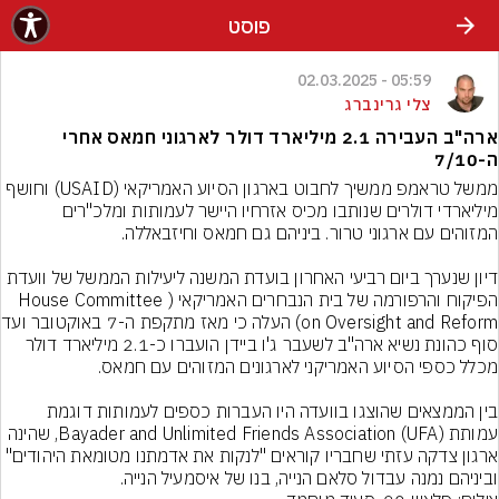
פוסט
05:59 - 02.03.2025
צלי גרינברג
ארה"ב העבירה 2.1 מיליארד דולר לארגוני חמאס אחרי
ה-7/10
ממשל טראמפ ממשיך לחבוט בארגון הסיוע האמריקאי (USAID) וחושף 
מיליארדי דולרים שנותבו מכיס אזרחיו היישר לעמותות ומלכ"רים 
דיון שנערך ביום רביעי האחרון בועדת המשנה ליעילות הממשל של וועדת 
הפיקוח והרפורמה של בית הנבחרים האמריקאי (House Committee 
rsight and Reform
סוף כהונת נשיא ארה"ב לשעבר ג'ו ביידן הועברו כ-2.1 מיליארד דולר 
בין הממצאים שהוצגו בוועדה היו העברות כספים לעמותות דוגמת 
עמותת Bayader and Unlimited Friends Association (UFA), שהינה 
ארגון צדקה עזתי שחבריו קוראים "לנקות את אדמתנו מטומאת היהודים" 
וביניהם נמנה עבדול סלאם הנייה, בנו של איסמעיל הנייה.