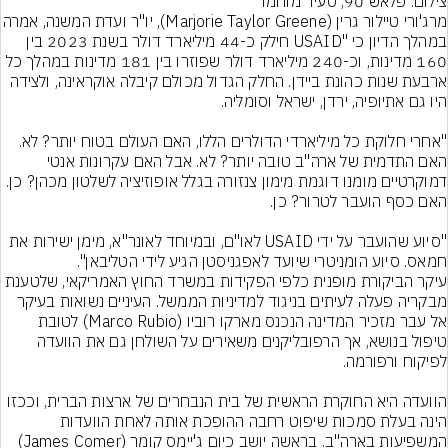
צילום: פלאש 90, סעיד מוחמד
מרג'ורי טיילור גרין (arjorie Taylor Greene
במהלך הדיון כי "USAID חילק כ-44 מיליארד דולר בשנת 2023 בין 
160 מדינות, וכ-240 מיליארד דולר שפוזרו בין 181 מדינות במהלך כל 
ארבעת שנות כהונת ביידן. החלק הגדול מכולם קיבלה אוקראינה, ולצידה 
"אחרי חלוקת כל מיליארדי הדולרים הללו, האם העולם בטוח יותר? לא. 
האם התדמית של ארה"ב טובה יותר? לא. אבל האם עקרונות אנטי 
דמוקרטיים מומנו דוגמת מימון צנזורה בגלל אופוזיציה לשלטון מכהן? כן. 
"סיוע שהועבר על ידי USAID לאו"ם, ובמיוחד לאונר"א, מימן ישירות את 
חמאס. סיוע הומניטרי שיועד לאפגניסטן הגיע לידי הטליבאן".
עיקר הביקורת מופנית כלפי הפקידות במשרד החוץ האמריקאי, שלטענת 
מבקריה פעלה לעיתים בניגוד למדיניות הממשל. העיניים נשואות בעיקר 
אל עבר מזכיר המדינה הנכנס מארקו רוביו (Marco Rubio) לטובת 
טיפול בנושא, אך הרפובליקנים משאירים על השולחן גם את הוועדה 
הוועדה היא החוקרת הראשית של בית הנבחרים של ארצות הברית, וככזו 
הינה בעלת סמכות שיפוט רחבה ההופכת אותה לאחת הוועדות 
המשפיעות בארה"ב. בראשה יושב כיום ג'יימס קומר (James Comer) 