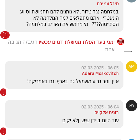
סיגל עמירם
במלחמה נגד טרור . לא נותנים להם תחמושת וסיוע 
הומנטרי . אתם מתפלאים למה המלחמה לא 
הסתיימה????   מי מחמש את האוייב במלחמה? 
1
ימני בעד הפלת ממשלת דמים עכשיו
הגיב/ה תגובה
אחת
06:05 - 02.03.2025
Adara Moskovitch
איין יותר גרוע משמאל גם בארץ וגם באמריקה! 
06:04 - 02.03.2025
רונית אלקיים
עוד היום ביידן שישן ןלא יקום