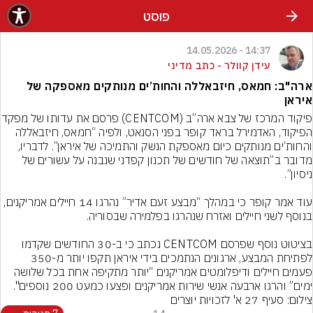
פוסט
14:37 - 14.05.2026
עידן קוולר - כתב מדיני
ארה"ב: חמאס, חיזבאללה והחות’ים מנותקים מאספקה של
איראן
פיקוד המרכז של צבא ארה”ב 
הפיקוד, האדמירל בראד קופר בפני הסנאט, ולפיה “חמאס, חיזבאללה 
והחות’ים מנותקים כיום מאספקת הנשק והתמיכה של איראן”. לדבריו, 
מדובר ב”תוצאה של חודשים של תכנון קפדני שנבנה על עשורים של 
עוד אמר קופר כי במהלך “מבצע זעם אדיר” נהרגו 14 חיילים אמריקנים, 
בציטוט נוסף שפרסם CENTCOM נכתב כי ב-30 החודשים שקדמו 
לפתיחת המבצע, ארגונים הנתמכים בידי איראן תקפו יותר מ-350 
פעמים חיילים ודיפלומטים אמריקנים “יותר מתקיפה אחת בכל שלושה 
ימים” והרגו ארבעה אנשי שירות אמריקנים ופצעו כמעט 200 נוספים".
צילום: סעיף 27 א' לזכויות יוצרים