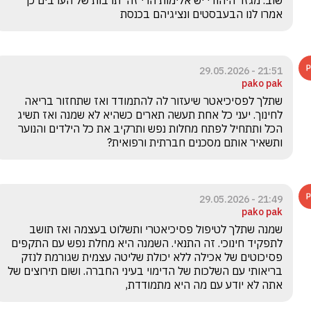
שוב. מגזר היהודי יש אלימות הרי זה  תרבות של הערבים כך 
אמרו לנו הבעבסטים ונציגיהם בכנסת
21:51 - 29.05.2026
pako pak
שתלך לפסיכיאטר שיעזור לה להתמודד ואז שתחזור בריאה 
לחינוך. יעני כל אחת תעשה תארים כשהיא לא שמנה ואז תשיג 
הכל ותתחיל לפתח מחלות נפש ותרקיב את כל הילדים והנוער 
ותשאיר אותם מסכנים חברתית ורפואית?
21:49 - 29.05.2026
pako pak
שמנה שתלך לטיפול פסיכיאטרי ותשלוט בעצמה ואז תושב 
לתפקיד חינוכי. זה התנאי. השמנה היא מחלת נפש עם התקפים 
פסיכוטים של אכילה ללא יכולת שליטה עצמית שגורמת לנזק 
בריאותי עם השלכות של הדימוי בעיני החברה. ושום תירוצים של 
אתה לא יודע עם מה היא מתמודדת,