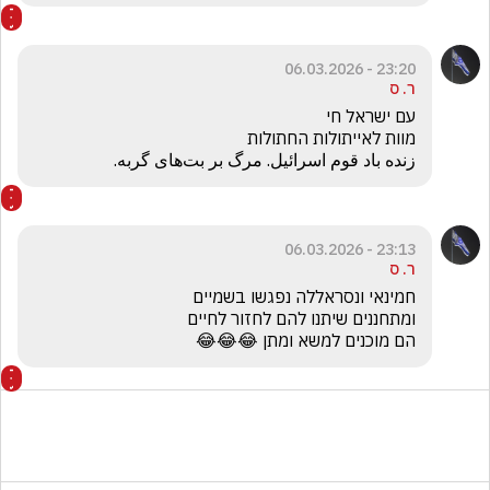
23:20 - 06.03.2026
ר. ס
زنده باد قوم اسرائیل. مرگ بر بت‌های گربه.
23:13 - 06.03.2026
ר. ס
הם מוכנים למשא ומתן 😂😂😂