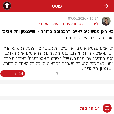
פוסט
15:34 - 07.06.2026
ליה ויין - קשבת לענייני העולם הערבי
באיראן ממשיכים לאיים: "הכתובת ברורה - וושינגטון ותל אביב"
״טראמפ משמיע איומים ראוותניים ותל אביב רוצה הפסקת אש על הנייר. 
הם תוקפים את הדאחייה ובו בזמן מסלימים את האיומים. אך איראן כבר 
מזמן החליפה את ‘מכת הענישה’ ב’סבלנות אסטרטגית’. האזהרות כבר 
ניתנו וכעת כללי המשחק משתנים בפתאומיות וכתובת האחריות ברורה: 
וושינגטון ותל אביב״.
3
14 תגובות
14 תגובות