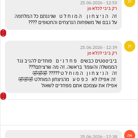
12:50 - 25.06.2026
רק ביבי לכלא jo
זה   ה נ י צ ח ו ן    ה מ ו ח ל ט   שניגנתם כל המלחמה 
על גבם של משפחות הנרצחים והחטופים ????
12:39 - 25.06.2026
רק ביבי לכלא jo
ביבי00טים כבשים   פ ח ד נ י ם   פוחדים להגיב נגד 
 זה אפילו לא   כ פ ס ע   מהניצחון המוחלט 🤣🤣🤣     
אפילו את עצמכם אתם מפחדים לשאול
12:38 - 25.06.2026