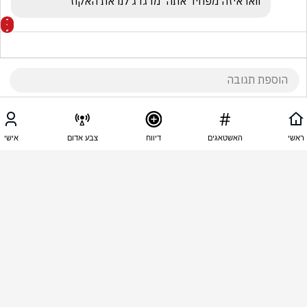
וואו איזה מפחיד אתה  מדגדג לנו את האקוז 
11:41 - 25.06.2026
תומך ביבי תומך ביבי
ראשי
האשטאגים
דיווח
צבע אדום
אישי
כל עוד יש לנו במדינה שמאלנים ששונאים את המדינה 
הם ימשיכו לאיים צריך קודם לטפל בזבל שיש לנו 
במדינה ואחר כך נטפל בפסולות מחוץ למדינה ולכם 
פרסים מטומטמים אתם יכולים לאיים על אמריקה לא 
עלינו חבורת אפסים
11:41 - 25.06.2026
בן ישראל
חרטה בפיתה 