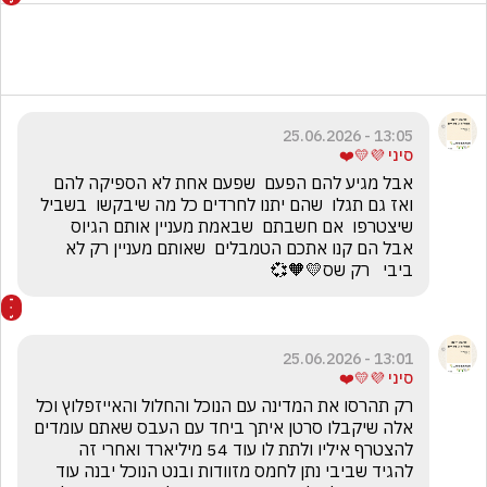
13:05 - 25.06.2026
סיני 💜💛❤️
אבל מגיע להם הפעם  שפעם אחת לא הספיקה להם  
ואז גם תגלו  שהם יתנו לחרדים כל מה שיבקשו  בשביל 
שיצטרפו  אם חשבתם  שבאמת מעניין אותם הגיוס   
אבל הם קנו אתכם הטמבלים  שאותם מעניין רק לא 
ביבי   רק שס💛🧡💞
13:01 - 25.06.2026
סיני 💜💛❤️
רק תהרסו את המדינה עם הנוכל והחלול והאייזפלוץ וכל 
אלה שיקבלו סרטן איתך ביחד עם העבס שאתם עומדים 
להצטרף איליו ולתת לו עוד 54 מיליארד ואחרי זה 
להגיד שביבי נתן לחמס מזוודות ובנט הנוכל יבנה עוד 