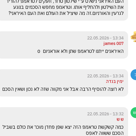
העם האיראני נישלט ע"י שילטון טרור, זועקים לטראמפ להוריד 
את השילטון ולהחליף אותו. וטראמפ מחפש הסכמים בנוגע 
לגרעין והאורניום.זה מה שיציל את העולם ואת העם האיראני?
13:34 - 22.05.2026
james 007
האיראנים ייתנו לטראמפ שתן ולא אוראניום  0
13:34 - 22.05.2026
ימין בנדה
לא רוצה להוסיף הרבה אבל אני מקווה שזה לא נכון ושאין הסכם
13:32 - 22.05.2026
ש ש
כמה קשקשת טראמפ הזה יצא שפן פחדן מוכר את כולם בשביל 
הסכם ששווה לאפס