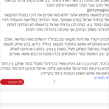
שעזב את תפקידו בינואר האחרון אחרי 12 שנים בקולצ'ונרוס. גם שמו 
של כוכב עבר הצ'כי תומאש רוזיצקי הוזכר.
gettyimages
בניון למעשה מחפש אתגר חדש מאז שסיים את דרכו כמנהל המקצועי 
של נבחרת ישראל במרץ אשתקד, אחרי ההדחה בפלייאוף ההעפלה ליורו 
עם הפסד 4:1. קודם לכן נבחרת ישראל בראשותו לא הצליחה לעלות 
לבניון רקורד של ניהול מקצועי גם בבית"ר ירושלים מאז הפרישה, אולם 
הוא מעולם לא שימש בתפקיד מקצועי בחו"ל. כידוע, בניון שיחק תקופה 
קצרה בארסנל כשחקן פעיל, בשנת 2011. בזמנו הוא מיעט לשחק 
כזכור, לבניון בן ה-44 ניסיון עשיר בכדורגל האנגלי בתור שח
לבש בניון את המדים של ווסטהאם, צ
רשם את שלוש השנים הטובות ביותר בקריירה.
# ספורט
7
10 תגובות