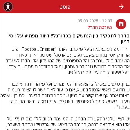
פוסט
12:37 - 05.03.2025
מערכת חמ״ל
בדרך לתפקיד בין הנחשקים בכדורגל? דיווח מפתיע על יוסי
בניון
דיווח מפתיע באנגליה. על פי כתב האתר "Football Insider" פיט 
אורורק, יוסי בניון נמצא במגעים עם ארסנל, שסימנה אותו כאחד 
המועמדים למשרת המנהל הספורטיבי של המועדון. אדו הברזילאי עזב 
את התפקיד בחודש נובמבר האחרון, ומאז התותחנים מחפשים אדם 
בניון, טוענים באנגליה, הוא אחד המועמדים ועל פי הדיווח, הוא כבר 
שוחח עם ראשי ארסנל בנושא, אם כי עוד לא הוגשה לו הצעה רשמית. 
באותו אתר אף יצרו קשר 
מעוניין לשמש כמנהל ספורטיבי באנגליה, אבל נחכה ונראה מה יהיה 
יש לציין שלפי התקשורת הבריטית, המועמד המוביל להיכנס לנעליו של 
אדו הוא אנדראה ברטה, המנהל המקצועי של אתלטיקו מדריד לשעבר, 