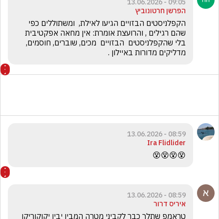
09:05 - 13.06.2026
הפרשן חרטונוביץ
הקפלניסטים הבזויים הגיעו לאילת,  ומשתוללים כפי 
שהם רגילים , והרועצת אומרת: אין מחאה אפקטיבית 
בלי שהקפלניסטים  הבזויים  מכים, שוברים, חוסמים, 
מדליקים מדורות באיילון .
08:59 - 13.06.2026
Ira Flidlider
😵😵😵😵
08:59 - 13.06.2026
איריס דרור
טראמפ שתלך כבר לקביני מטרה המבין יבין יקוקוריקו