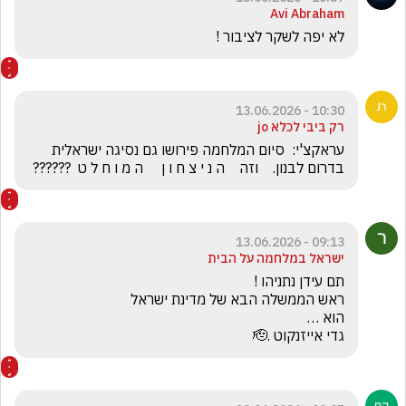
Avi Abraham
לא יפה לשקר לציבור !
10:30 - 13.06.2026
רק ביבי לכלא jo
עראקצ'י:  סיום המלחמה פירושו גם נסיגה ישראלית 
בדרום לבנון.    וזה    ה נ י צ ח ו ן     ה מ ו ח ל ט  ??????
09:13 - 13.06.2026
ישראל במלחמה על הבית
גדי אייזנקוט .🫡