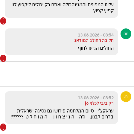
עלינו המפונים והמגינהכולה ואתם רק יכולים ליקפוץ לנו 
קפיץ קפוץ 
08:54 - 13.06.2026
חליבה החולב המודאג
החולים הגיעו לחוף
08:52 - 13.06.2026
רק ביבי לכלא jo
עראקצ'י:  סיום המלחמה פירושו גם נסיגה ישראלית 
בדרום לבנון.    וזה    ה נ י צ ח ו ן     ה מ ו ח ל ט  ??????