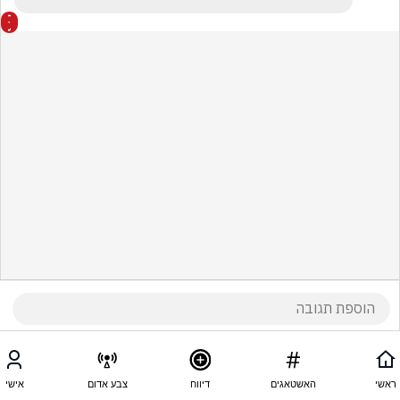
ראשי
האשטאגים
דיווח
צבע אדום
אישי