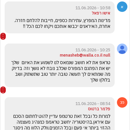
10:58 - 11.06.2026
אישו רפאל
מדינות המפרץ, עתירות כספים, חייבות להלחם חזרה. 
אחרת, האיראנים יכבשו אותכם ויקחו לכם הכל !!
10:25 - 11.06.2026
menasheb@walla.co.il null
טראפ את לא חושב שנמאס לנו לשמוע את האיום  שלך 
יש את הפתגם המפורס שכלב נובח לא נושך וזה בדיוק 
מה שמתאים לך תעשה טובה יותר טוב שתשתוק ושב 
בלולןו שלך
08:54 - 11.06.2026
פלמר ברטוס
למרות כל ובכל זאת טרטמפ עדיין להוט לחתום הסכם 
עם איראן.בהיסטוריה יחשב טראמפ כמנהיג מעצמה 
ההזוי ביותר אי פעם ובכל הזמנים.וולק הלווו מה ניסגר 