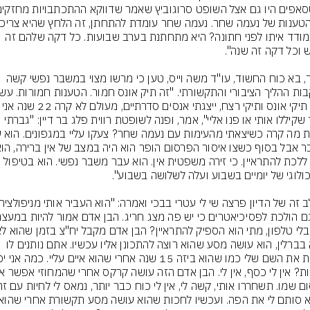
להתמודד איתו לפני חתונה? היא מתחתנת בערב שבועות. כל דקה שלהם זה 
מנגד, בא כוח החשוד, עו"ד משה וייס, טען כי מרשו מצוי במשבר נפשי קשה 
בחיי תיקי אונס ותיקי רצח, ייצגתי אנסים סדרתיים, 
עו"ד שקיללו אותי או פנו אליי", אמר, ופנה לשופטת רווית פלג בר דיין: "גברתי 
חייב ללכת להתראיין. כי זירה משפטית אין. הוא עבר משבר נפשי. הוא בטיפול 
עונה בברלין, הוא עושה מסע שהוא רוצה להתכונן אליו עכשיו. אתם נותנים לו 