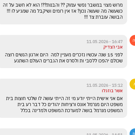
מרוש מצוי במשבר נפשי עמוק ?? והבנות??! הוא לא חשב על זה 
כשעשה מה שעשה נכון? אז אין רומים ושיקבל מה שמגיע לו !!! 
הבושה עוברת צד !!!
16:47 - 11.05.2026
אבי הצדיק
לפני 15 שנה עכשיו נזכרים מעניין למה  היום ארגון הנשים רוצה 
שכולם יהפכו ללסבי ות ולסרס את הגברים העולם השתגע 
15:12 - 11.05.2026
אשר בוזגלו
אם אני אישית הייתי יודע מי זה הייתי עושה לו שלטי חוצות בית 
משפט היום מנרמל אונס ורציחות יהודים כל דבר רע בית 
המשפט מנרמל בושה למערכת המשפט ולמדינה בכלל