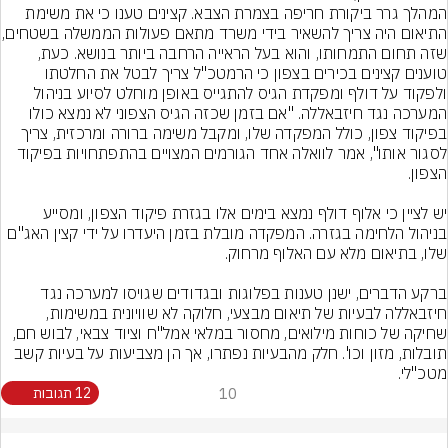
המהלך גרר ביקורת חריפה בצמרת הצבא. קצינים טענו כי את משימת 
התיאום היה צריך להשאיר בידי משרד
שזה תחום התמחותו, והוא בעל הראייה הרחבה ביותר בנושא. כעת, 
טוענים קצינים בכירים בצפון כי הרמטכ"ל צריך לבטל את החלטתו 
ולפקוד על דולף ומפקדת הגיס להתגייס באופן מוחלט לסיוע בניהול 
המערכה נגד חיזבאללה. "אם בזמן שכזה הגיס הצפוני לא נמצא כולו 
בפיקוד צפון, כולל המפקדה שלו, ומקבל משימה ברורה ומרכזית, צריך 
לסגור אותו", אמר לוואלה אחד הגורמים המצויים בהתפתחויות בפיקוד 
יש לציין כי אלוף דולף נמצא בימים אלו בגזרת פיקוד הצפון, ומסייע 
בניהול הלחימה בגזרה. המפקדה מובלת בזמן היעדרו על ידי קצין האג"ם 
ברקע הדברים, ישנן טענות בפלוגות ובגדודים שגויסו למערכה נגד 
חיזבאללה לבעיות של תיאום מבצעי, חלוקה לא שוויונית במשימות, 
שחיקה של כוחות מילואים, מחסור במלאי אמל"ח וציוד צבאי, לבוש חם, 
תובלות, מזון וכו'. חלק מהבעיות נפתרו, אך הן מצביעות על בעיות קשב 
מטכ"לי.
10
12 תגובות