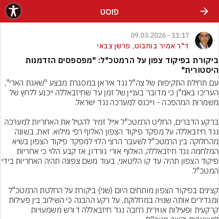
פוסט
11:17 - 09.03.2026
ד"ר אמיר בוחבוט, פרשן צבאי
ביקורת בפיקוד צפון על הרמטכ"ל: "מפספסים הזדמנות
היסטורית"
עם תחילת התקיפות של צה"ל נגד איראן במסגרת מבצע "שאגת הארי", 
העריכו באמ"ן כי מדובר בעניין של זמן עד שחיזבאללה ייכנע ללחץ של 
ברקע הדברים, החליט הרמטכ"ל אייל זמיר להטיל את האחריות למערכה 
נגד חיזבאללה על מפקד פיקוד הצפון האלוף רפי מילוא. זאת, בשונה 
מהחלוקה בין הרמטכ"ל לשעבר הרצי הלוי למפקד פיקוד הצפון בשיא 
המלחמה נגד חיזבאללה, האלוף אורי גורדון, אז קבע הלוי כי אחריות 
פיקוד הצפון תהיה עד קו הליטאני, בעוד משם צפונה תהי
קצינים בפיקוד הצפון מותחים היום (שני) ביקורת על החלטת הרמטכ"ל 
ומגדירים אותה שנויה במחלוקת, על רקע ההבנה כי השילוב בין פעילות 
קרקעית ופעילות אווירית רחבה נגד חיזבאללה דורש משמעויות 