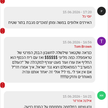
17:20 - 15.06.2026
יוסי גל
האירנים אלופים במשה ומתן !מוכרים מגבת בתור שטיח 
16:56 - 15.06.2026
Tom Brown
כנראה שקטאר שילשלה לחשבון הבנק הפרטי של  
טראמפלה כמה מליוני $$$$$$ ואז עם ריח הכסף הוא 
החליף את עורו ועוד מעט יצורף למקהלה של ״העולם 
המערבי״ המתאסלם ויצא נגד ישראל, איך אמרו חז״ל 
אם אין אני לי...מי לי? אולי זה יאחד אותנו ונהיה 
מאוחדים וחזקים!!!!!!
16:21 - 15.06.2026
אילנה אזרזר
נכון.נצחנו במלחמה וחתמתם על הסכם כניעה.