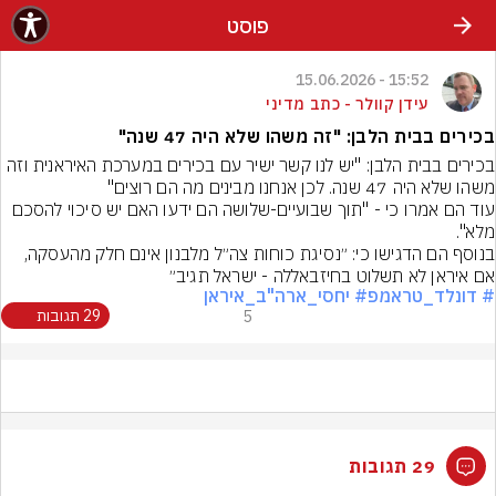
פוסט
15:52 - 15.06.2026
עידן קוולר - כתב מדיני
בכירים בבית הלבן: "זה משהו שלא היה 47 שנה"
בכירים בבית הלבן: "יש לנו קשר ישיר עם בכירים במערכת האיראנית וזה 
משהו שלא היה 47 שנה. לכן אנחנו מבינים מה הם רוצים"
עוד הם אמרו כי - "תוך שבועיים-שלושה הם ידעו האם יש סיכוי להסכם 
מלא".
בנוסף הם הדגישו כי: ״נסיגת כוחות צה״ל מלבנון אינם חלק מהעסקה, 
אם איראן לא תשלוט בחיזבאללה - ישראל תגיב״
# דונלד_טראמפ
# יחסי_ארה"ב_איראן
5
29 תגובות
29 תגובות