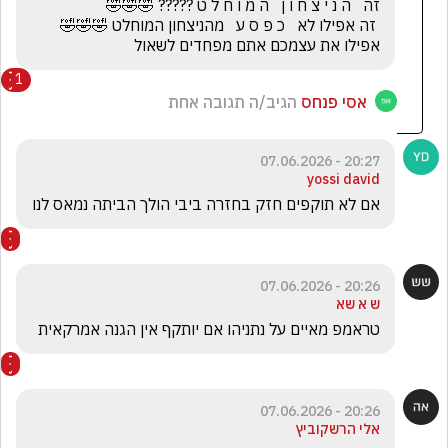
 זה אפילו לא   כ פ ס ע   מהניצחון המוחלט 🤣🤣🤣     
אפילו את עצמכם אתם מפחדים לשאול
1
אסי פנחס
הגיב/ה תגובה אחת
20:27 - 07.06.2026
yossi david
אם לא תוקפים חזק בחזרה ביבי הולך הביתה נמאס לנו 
20:26 - 07.06.2026
ש א שא
טראמפ מאיים על נתניהו אם יותקף אין הגנה אמרקאית
20:26 - 07.06.2026
אלי הרשקוביץ