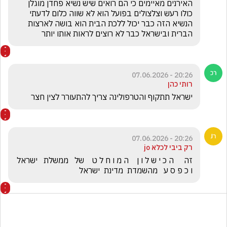
האירנים מאיימים כי הם רואים שיש נשיא פחדן מוגלן 
כולו רעש וצלצולים בפועל הוא לא שווה כלום לדעתי 
הנשיא הזה כבר יכול ללכת הבית הוא בושה לארצות 
הברית ובישראל כבר לא רוצים לראות אותו יותר
20:26 - 07.06.2026
רותי כהן
ישראל תתקוף והטרפולינה צריך להתעורר לצין חצר
20:26 - 07.06.2026
רק ביבי לכלא jo
זה     ה כ י ש ל ו ן    ה מ ו ח ל ט    של   ממשלת   ישראל    
ו כ פ ס ע   מהשמדת  מדינת  ישראל