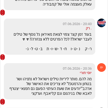
עאלק מעצמה אולי של קמבודיה 
20:40 - 07.06.2026
. רק
בעוד זמן קצר צפוי לצאת מאיראן גל נוסף של טילים 
ר- ק     נ -ט -ו    ח- ד -ש -ו- ת    ב- ט- ל- ג-
20:36 - 07.06.2026
יוסי חורי
מה להם. מותר ליריות טילים וישראל לא נתניהו ושר 
בטחון והרמטכל' לא צריכים את האישור של 
ארהב''יודעים את שעת העיתוי הפעם גם חמנאי יצטרף 
לאבא שלו בגיהנום וגם קליאבף. וערקצי