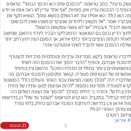
נשק גרעיני", כתב טראמפ. "ההסכם שלנו הוא ההפך הגמור". טראמפ 
הוסיף כי ההבנות עדיין אינן סופיות: "אף אחד עדיין לא ראה אותו או יודע 
מה הוא כולל. הוא אפילו עוד לא הושלם במשא ומתן". הנשיא תקף את 
מבקריו ואמר: "אל תקשיבו ללוזרים שמבקרים משהו שאין להם שום 
לתוך הדיון נכנס גם הסנאטור הרפובליקני הבכיר לינדזי גרהאם, שנחשב 
לאחד הקולות הניציים ביותר כלפי איראן, אך הפעם הציג חזון רחב יותר 
לדבריו טראמפ ביקש, ממדינות ערביות ומוסלמיות מרכזיות להצטרף 
להסכמי אברהם, והוסיף "הדבר יהפוך את ההסכם הזה לאחד 
המשמעותיים ביותר בתולדות המזרח התיכון". גרהאם ציין במיוחד 
אפשרות של הצטרפות סעודיה, קטאר ופקיסטן להסכמי אברהם, מה 
שלדבריו יהיה "מהלך משנה מציאות עבור האזור והעולם כולו". הסנאטור 
קרא לסעודיה ולמדינות נוספות "להיות אמיצות למען עתידו של מזרח 
תיכון חדש", והזהיר כי דחיית המהלך "תהפוך את הצעת השלום הזו 
לבלתי קבילה". במקביל, הוא קרא לטראמפ "לעמוד על שלו" הן בדרישות 
מול איראן והן בדרישה להרחבת הסכמי אברהם כחלק בלתי נפרד 
מהמהלך האזורי הכולל.
צילום: רויטרס
# איראן
3
21 תגובות