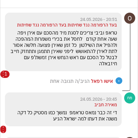
20:51 - 24.05.2026
בעד הרפורמה נגד שחיתות בעד הרפורמה נגד שחיתות
טראפ וביבי צריכים לסגת מיד מהסכם עם אירן ויפה 
שעה אחת קודם   לחסל את בכירי משמרות המהפכה  
ולהפיל את השילטון  כל זמן שאירן פצועה חלשה אסור 
לתת לאירן להתאושש  ליפני שאירן תתמגן ותתחזק חייב 
לבטל כל הסכם עם ראש הנחש אירן זמשת'פ עם 
חיזבאלה  
1
אישו רפאל
הגיב/ה תגובה אחת
20:45 - 24.05.2026
מאירה חביב
די זה כבר נמאס טראמפ  נמשך כמו מסטיק כל דקה 
משנה את דעתו למה ישראל הגיע