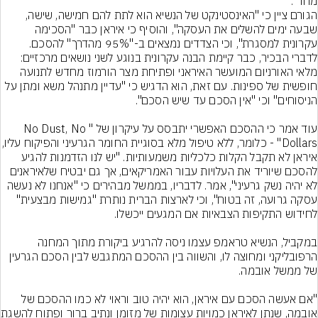
הגורם ציין כי "האינסטינקט של הנשיא הוא לתת להם חמישה, שישה, 
שבעה ימים להשלים את העסקה", והוסיף כי איראן כבר "הסכימה 
לדברי הבכיר, כבר קיימת הבנה עקרונית בנוגע לשני נושאים מרכזיים: 
מלאי האורניום המועשר האיראני ופתיחת מצר הורמוז מחדש לתנועה 
חופשית של ספינות. עם זאת, הוא הדגיש כי "עדיין מתנהל משא ומתן על 
עוד אמר כי ההסכם האפשרי יתבסס על עיקרון של "No Dust, No 
Dollars" - כלומר, ללא טיפול מלא בסוגיית הח
איראן לא תקבל הקלות כלכליות משמעותיות. "יש לנו הזדמנות להגיע 
להסכם שיוריד את העלויות עבור האמריקאים, אך גם יבטיח שלאיראנים 
לא יהיה נשק גרעיני", אמר. לדבריו, בממשל מבהירים כי "אנחנו לא נעשה 
עסקה גרועה, זה בטוח", וכי לארצות הברית נותרת "גמישות מבצעית" 
במקביל, הנשיא טראמפ עצמו ניסה להרגיע ביקורת מתוך המחנה 
הרפובליקני ומחוצה לו, והשווה בין ההסכם המתגבש לבין הסכם הגרעין 
"אם אעשה הסכם עם איראן, הוא יהיה טוב וראוי לא כמו ההסכם של 
אובמה, שנתן לאיראן 