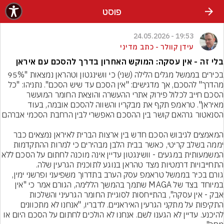
פוסט
19:53 - 24.05.2026
עידן קוולר - כתב מדיני
בלי זה - אין עסקה: המוקש האחרון בדרך להסכם עם איראן
בכירים בממשל מגלים הלילה (שני) כי וושינגטון וטהראן נמצאות "95% 
מהדרך" להסכם, אך מדגישים: "אין הסכם עד שיש הסכם". נתניהו: "כל 
הסכם חייב לכלול פירוק אתרי ההעשרה והוצאת החומר המועשר 
מאיראן". טראמפ תקף את מבקריו והשווה להסכם אובמה, בעוד 
המאמצים לגיבוש הסכם חדש בין ארצות הברית לאיראן נמצאים כבר 
יממה בשלב קריטי, כאשר בבית הלבן מבהירים כי למרות ההתקדמות 
המשמעותית במגעים - וושינגטון עדיין אינה מוכנה לחתום 
גורם בכיר בממשל טראמפ עסק הערב בתדרוך משפיעני ופרשני ימין, 
במיוחד בצד של MAGA שתמך בהמשך הללימה, הגורם אמר כי "אין 
אבק - אין עסקה", בהתייחסות לסוגיית החומר הגרעיני והשלכות 
התקיפות על מתקני הגרעין האיראניים. לדבריו, "אנחנו לא מתכוונים 
להיכנע. עדיין לא הגענו לשם. אנחנו לא הולכים לחתום על הסכם היום או 