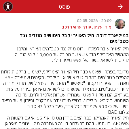
פוסט
20:09 - 02.05.2026
אודי עציון, עורך ערוץ הרכב
במיליארד דולר: חיל האוויר יקבל חימושים מוזלים נגד
כטב"מים
חיל האוויר עובר לפתרון יירוט מוזל נגד כטב"מים מאיראן ומלבנון: 
הממשל האמריקני הודיע שאישר מכירה של 10,000 קיטי הנחייה 
מדובר בפתרון שאימץ כבר חיל האוויר האמריקני, לשימוש ב
להפלת כטב"מים במקום טילי אוויר אוויר יקרים. הקיטים שמייצרת BAE 
מארה"ב הופכים רקטות "טיפשות" מסוג הידרה 70 לנשק מדויק מונחה 
לייזר. הכטב"מים, כמו אלה שמשוגרים לישראל מאיראן ובידי המליציות 
בעיראק, הם נשק זול ואיטי, שמחירו עשרות אלפי דולרים. עד כה 
השתמש חיל האוויר ליירוט בטילי סיידווינדר אמריקנים ופיתון 5 של רפאל 
בשווי של כ-500 אלף דולר כל אחד, פער כלכלי לא סביר.
צילום: BAE
חיל האוויר האמריקני כבר הציב בירדן מטוסי אף-15-אי עם רקטות ה-
APQWS והשתמש בהם בהצלחה בשנה האחרונה מול שיגורים מאיראן 