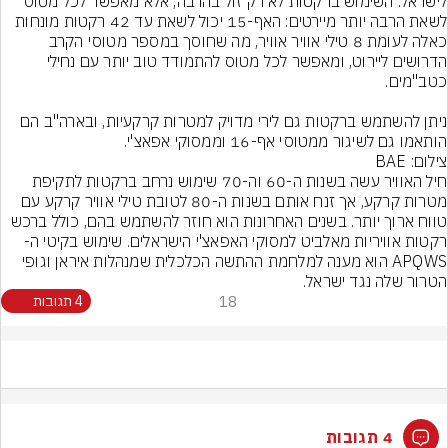
לישראל. השימוש ברקטות לא רק זול בהרבה, אלא מאפשר לכל מטוס 
לשאת הרבה יותר מיירטים: האף-15 יכול לשאת עד 42 רקטות מונחות 
כאלה לעומת 8 טילי אוויר אוויר, מה שחוסך במספר מטוסי הקרב 
הדרושים ליירוט, ומאפשר לכל מטוס להתמודד טוב יותר עם נחילי 
ניתן להשתמש ברקטות גם לירי מדויק למטרות קרקעיות, ובארה"ב הם 
הותאמו גם לשיגור ממטוסי אף-16 וממסוקי אפאצ'י.
צילום: BAE
חיל האוויר עשה בשנות ה-60 וה-70 שימוש נרחב ברקטות לתקיפת 
מטרות קרקע, אך זנח אותם בשנות ה-80 לטובת טילי אוויר קרקע עם 
טווח ארוך יותר. בשנים האחרונות הוא חוזר להשתמש בהם, כולל ברכש 
רקטות אוויריות מאלביט למסוקי האפאצ'י הישראלים. שימוש בקיטי ה-
APQWS הוא מענה למלחמת ההתשה הכלכלית שמנהלות איראן וגופי 
הטרור שלה נגד ישראל.
18
4 תגובות
4 תגובות