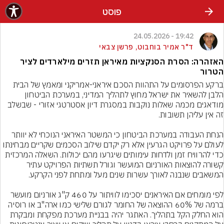
פוסט
19:42 - 24.05.2026
ד"ר אמיר בוחבוט, פרשן צבאי
האזהרה: הסרת הסנקציות מאיראן תזרים מילארדים לציר
הטרור
ברקע הפרסומים על התהוות הסכם איראני-אמריקני ומאמץ של הבית 
הלבן להשאיר את ישראל מחוץ לתהליך המדיני, במערכת הביטחון 
מודאגים מכמה שאלות נוקבות במסגרת דיון אסטרטגי אזורי - שבשלב 
הנחת העבודה במערכת הביטחון כי המשטר האיראני הנוכחי לא יוותר 
לעולם על פרויקט הגרעין אלא רק יקדם שילוב הסכמים שקריים מבחינתו 
כדי להרוויח זמן ולדחות עימותים שיגרעו מהם יכולות. השאלה המרכזית 
קשורה להוצאות האורניום המועשר וגורל תשתיות הפרויקט עתיר 
לפי מומחים אם האיראנים יסכימו לוויתור על 460 ק"ג אורניום מועשר 
ברמה של 60% ההוצאה של החומר לגורם שלישי כמו ארה"ב או רוסיה 
הוא החלק הקל בתהליך. האתגר יהיה בבניית מערכת מפקחת ומבקרת 