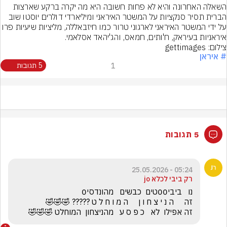
השאלה האחרונה והיא לא פחות חשובה היא מה יקרה ברקע שארצות 
הברית תסיר סנקציות על המשטר האיראני ומיליארדי דולרים יוסטו שוב 
על ידי המשטר האיראני לארגוני טרור כמו חיזבאללה, מליציות שיעיו
איראניות בעיראק, ח'ותים, חמאס, והג'יהאד אסלאמי.
צילום: gettimages
# איראן
1
5 תגובות
5 תגובות
05:24 - 25.05.2026
רק ביבי לכלא jo
זה אפילו  לא   כ פ ס ע   מהניצחון  המוחלט 🤣🤣🤣