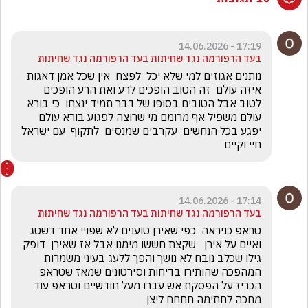
17:19 - 14.06.2026
בעד הרפורמה נגד שחיתות בעד הרפורמה נגד שחיתות
נותנים אגוזים למי שלא יכל  לפצח  אין שכל אמן דאגות 
איזה עולם  זה הטוב הופכים לרע ואת הרע הופכים 
לטוב אבל הטובים בסופו של דבר תמיד ינצחו  כי בורא 
עולם משפיל אף מרומם מי שרוצה לפגוע בורא עולם 
יפגע בכל הנחשים  עקרבים שמנסים  לתקוף  עם ישראל 
חיי וקיים 
17:14 - 14.06.2026
בעד הרפורמה נגד שחיתות בעד הרפורמה נגד שחיתות
טראפ כניראה  כפי שאירן טוענים לא שפויי אחד דשטג 
ואיים על אירן   שקצת חששו מימנו אבל אז שאירן  דופק 
גילו שכלב נובח לא נושך והפך ללעג בעיני משמרות 
המהפכה שהותירו בדיחות וסירטונים שמאז שטראפ 
הכריז על הפסקת אש עברו מעל חודשיים וטראפ עוד 
מחכה לחתימה חחחח ליצן 