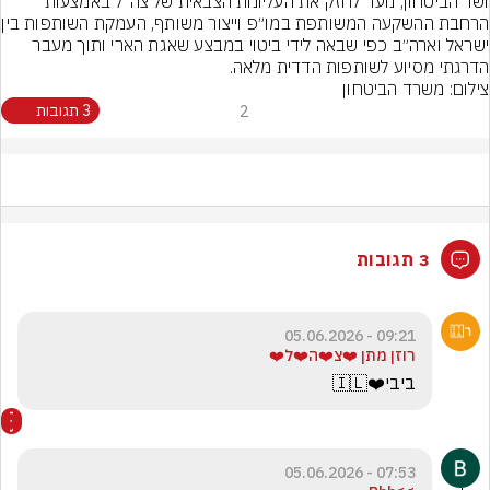
ושר הביטחון, נועד לחזק את העליונות הצבאית של צה״ל באמצעות 
הרחבת ההשקעה המשותפת
ישראל וארה״ב כפי שבאה לידי ביטוי במבצע שאגת הארי ותוך מעבר 
הדרגתי מסיוע לשותפות הדדית מלאה.
צילום: משרד הביטחון
2
3 תגובות
3 תגובות
09:21 - 05.06.2026
רוזן מתן ❤️צ❤️ה❤️ל❤️
ביבי❤️🇮🇱
07:53 - 05.06.2026