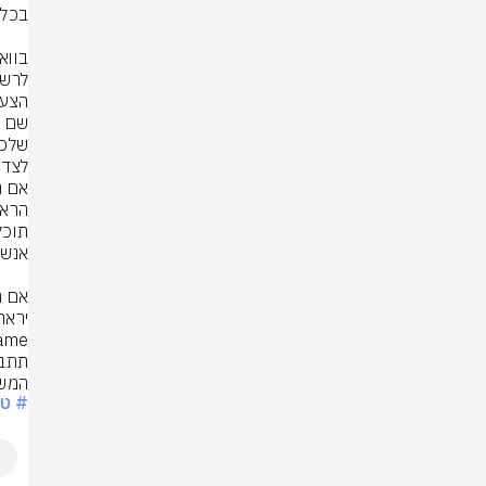
שלכם
המש
# טכ