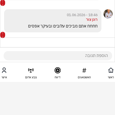
18:46 - 01.06.2026
רונן צור
חחחח אתם מביכים עלובים ובעיקר אפסים
18:45 - 01.06.2026
מוטי אשקלוני
ראשי
האשטאגים
דיווח
צבע אדום
אישי
ביבי אסוניהו מכר אותנו לאמרקאים . גם בלבנון , גם 
בעזה,וגם להסכם שחותמים עכשיו עם איראן . האורניום 
נישאר אצלהם ,זה רק ענין של זמן עד שיהיה סבב גרעיני 
עם איראן .  את המחיר נשלם בעתיד ....