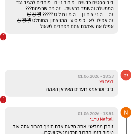
ביבי00טים כבשים   פ ח ד נ י ם   פוחדים להגיב נגד 
זה אפילו  לא   כ פ ס ע   מהניצחון  המוחלט 🤣🤣🤣         
אפילו את עצמכם אתם מפחדים לשאול
18:53 - 01.06.2026
דנית צצ
ביבי וטראמפ רועדים מאיראן האמת
18:51 - 01.06.2026
Naftali טייבי
זוהרן ממדאני. אתה חלאת אדם תומך בטרור אתה עוד 
טיפול בזמן הקרוב נוכל ומגעיל ושקרן...