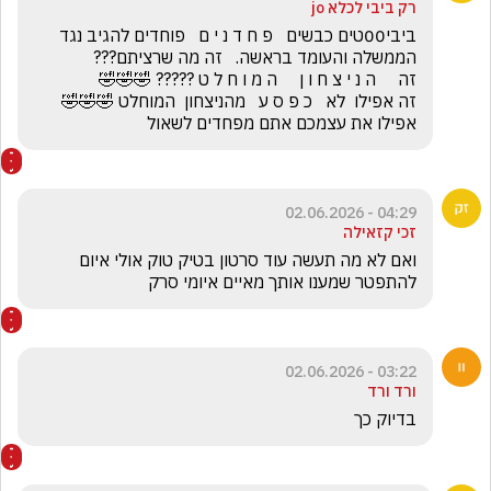
רק ביבי לכלא jo
ביבי00טים כבשים   פ ח ד נ י ם   פוחדים להגיב נגד 
זה אפילו  לא   כ פ ס ע   מהניצחון  המוחלט 🤣🤣🤣         
אפילו את עצמכם אתם מפחדים לשאול
04:29 - 02.06.2026
זכי קזאילה
ואם לא מה תעשה עוד סרטון בטיק טוק אולי איום 
להתפטר שמענו אותך מאיים איומי סרק
03:22 - 02.06.2026
ורד ורד
בדיוק כך