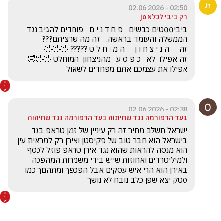
02:50 - 02.06.2026
רק ביבי לכלא jo
ביבי00טים כבשים   פ ח ד נ י ם   פוחדים להגיב נגד 
זה אפילו  לא   כ פ ס ע   מהניצחון  המוחלט 🤣🤣🤣         
אפילו את עצמכם אתם מפחדים לשאול
02:38 - 02.06.2026
בעד הרפורמה נגד שחיתות בעד הרפורמה נגד שחיתות
ישראל תשלם מחיר זה רק עיניין של זמן טראפ בגד 
בישראל הוא חבר טוב של פקיסטן ואירן רק למראית עין 
הוא מנסה להראות שהוא נגד אירן טראפ פוזל לכסף 
ולמיליטרדים ואחוזות שייש בידי משמרות המהפכה 
באירן הוא הרי איש עסקים אבל הפכפך ומתהםך כמו 
סטק יצא שפן כלב נובח לא נושך