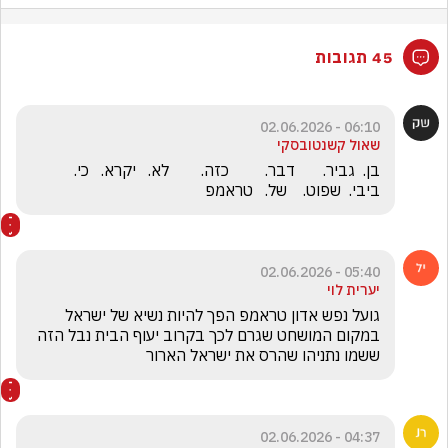
45 תגובות
06:10 - 02.06.2026
שאול קשנטובסקי
בן.  גביר.       דבר.         כזה.        לא.   יקרא.   כי.     
ביבי.  שפוט.    של.   טראמפ
05:40 - 02.06.2026
יערית לוי
גועל נפש אדון טראמפ הפך להיות נשיא של ישראל 
במקום המושחט שגרם לכך בקרוב יעוף הבית נבל הזה 
ששמו נתניהו שהרס את ישראל הארור
04:37 - 02.06.2026