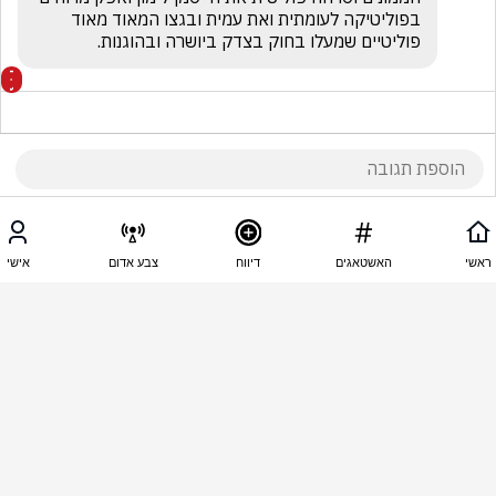
בפוליטיקה לעומתית ואת עמית ובגצו המאוד מאוד 
פוליטיים שמעלו בחוק בצדק ביושרה ובהוגנות. 
21:04 - 02.05.2026
EO EO
ראשי
האשטאגים
דיווח
צבע אדום
אישי
בנט פושע שמאיים על החירות 
21:00 - 02.05.2026
Shula אהבה עצמית שלא נודע פף
מי אתה בנט, שתדיח כל מי שלא נראה לך. בנט חושב 
שהוא כבר ראש ממשלה ומתחיל לאיים.אנחנו לא 
מאמינים לך ולא סומכים עליך.אתה צריך עוד 
להתבגר,התנהגות ילדותית. אדם הזוי  אין לך סיכוי.