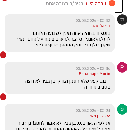
זורבה היווני
הגיב/ה תגובה אחת
02:42 - 03.05.2026
דניאל זמר
בנט.קודם.תהיה אתה נאמן לשבועת הלוחם 
לדגל.הלאום.לדגל צ.ה.ל.הערבים מחוץ לתחום רמאי 
שקרן גזלן נוכל.סטק מתהפך שרוף פוליטי.
02:36 - 03.05.2026
Papamapa Morin
   בנט קנאי שלא הוזמן וצודק  בן גביר לא רוצה 
בסביבתו חרה
02:24 - 03.05.2026
יעלה בן מאיר
אז לפי הגאון בנט, בן גביר לא אמור לחגוג! בן גביר 
אמור לשמור על האמהות המחנכות להרג הטמוע טוב 