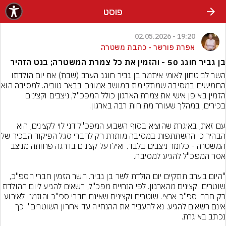
פוסט
19:20 - 02.05.2026
אפרת פורשר - כתבת משטרה
בן גביר חוגג 50 - והזמין את כל צמרת המשטרה; בנט הזהיר
השר לביטחון לאומי איתמר בן גביר חוגג הערב (שבת) את יום הולדתו 
החמישים במסיבה שמתקיימת במושב אמ
הזמין באופן אישי את צמרת הארגון כולל המפכ"ל, ניצבים וקצינים 
עם זאת, באיגרת שהוציא בסוף השבוע המפכ"ל דני לוי לקצינים, הוא 
הבהיר כי ההשתתפות במסיבה מותרת ר
המשטרה - כלומר ניצבים בלבד. ואילו על קצינים בדרגה פחותה מניצב 
"היום בערב תתקיים יום הולדת לשר בן גביר. השר הזמין חברי הספ"כ, 
שוטרים וקצינים מהארגון. לפי הנחיית מפכ"ל, רשאים להגיע ליום ההולדת 
רק חברי ספ"כ ארצי. שוטרים וקצינים שאינם חברי ספ"כ והוזמנו לאירוע 
אינם רשאים להגיע. נא להעביר את ההנחייה עד אחרון השוטרים". כך 