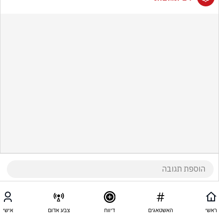
ראשי
האשטאגים
דיווח
צבע אדום
אישי