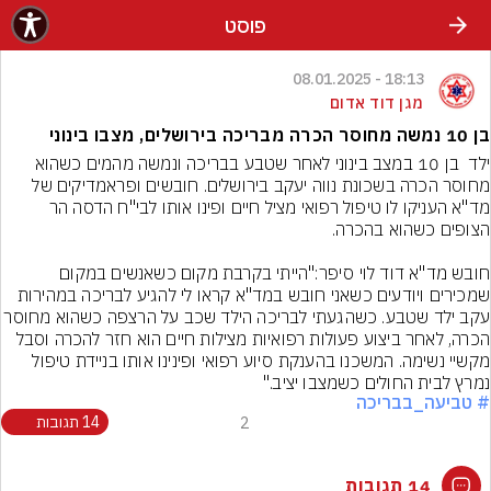
פוסט
18:13 - 08.01.2025
מגן דוד אדום
בן 10 נמשה מחוסר הכרה מבריכה בירושלים, מצבו בינוני
ילד  בן 10 במצב בינוני לאחר שטבע בבריכה ונמשה מהמים כשהוא 
מחוסר הכרה בשכונת נווה יעקב בירושלים. חובשים ופראמדיקים של 
מד"א העניקו לו טיפול רפואי מציל חיים ופינו אותו לבי"ח הדסה הר 
חובש מד"א דוד לוי סיפר:"הייתי בקרבת מקום כשאנשים במקום 
שמכירים ויודעים כשאני חובש במד"א קראו לי להגיע לבריכה במהירות 
עקב ילד שטבע. כשהגעתי לבריכה הילד שכב על הרצפה כ
הכרה, לאחר ביצוע פעולות רפואיות מצילות חיים הוא חזר להכרה וסבל 
מקשיי נשימה. המשכנו בהענקת סיוע רפואי ופינינו אותו בניידת טיפול 
נמרץ לבית החולים כשמצבו יציב."
# טביעה_בבריכה
2
14 תגובות
14 תגובות