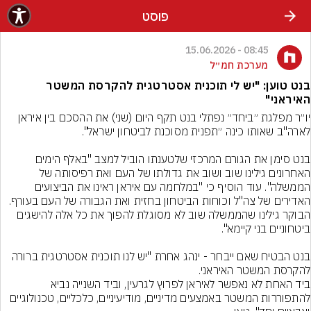
פוסט
08:45 - 15.06.2026
מערכת חמ״ל
בנט טוען: "יש לי תוכנית אסטרטגית להקרסת המשטר
האיראני"
יו״ר מפלגת ״ביחד״ נפתלי בנט תקף היום (שני) את ההסכם בין איראן 
בנט סימן את הגורם המרכזי שלטענתו הוביל למצב "באלף הימים 
האחרונים גילינו שוב ושוב את גדולתו של העם ואת רפיסותה של 
הממשלה". עוד הוסיף כי "במלחמה עם איראן ראינו את הביצועים 
הבוקר גילינו שהממשלה שוב לא מסוגלת להפוך את כל אלה להישגים 
בנט הבטיח שאם ייבחר - ינהג אחרת "יש לנו תוכנית אסטרטגית ברורה 
ביד האחת לא נאפשר לאיראן לפרוץ לגרעין, וביד השנייה נביא 
להתפוררות המשטר באמצעים מדיניים, מודיעיניים, כלכליים, טכנולוגיים 