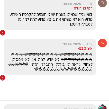
11:01 - 15.06.2026
רמי בן יהודה
בואו נגיד שכאילו באמת יש לו תוכנית להקרסת האירני. 
מדוע הוא לא משתף את ביבי? מדוע לתת למדינה 
לסבול? חרטטן 
10:57 - 15.06.2026
איציק בנאי
🤣🤣🤣🤣🤣🤣🤣🤣🤣🤣🤣🤣🤣🤣🤣🤣🤣🤣🤣🤣🤣
🤣🤣🤣🤣🤣🤣🤣🤣  לא  יודע  למה  אני  לא  מפסיק  
לצחוק  ניראה  לי  ביגלל   ההבדל   הזה    🤣🤣🤣🤣🤣
🤣🤣🤣🤣🤣🤣🤣🤣🤣🤣🤣🤣🤣🤣🤣