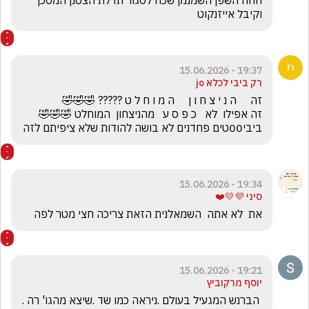
חחח השפן השמנמן שכח לסגור תדלת הצטנן המסכן 
וקיבל אייזנקוט 
19:37 - 15.06.2026
רק ביבי לכלא jo
ביבי00טים פחדנים לא בושה להודות שלא ציפיתם לזה
19:34 - 15.06.2026
סיני 💜💛❤️
את  לא אתה  השמאלנית הזאת צריכה חצי מטר לפה
19:21 - 15.06.2026
יוסף מרקוביץ
 הברנש המגעיל בעולם .ניראה כמו שד .שיצא מהגו' רה .