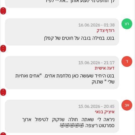
לך תחפס מי ינענע אותך ...אולייי לפיד
01:38 - 16.06.2026
רודף צדק
בנט. במילה בובה על חוטים של קפלן
21:17 - 15.06.2026
דעה אישית
בנט היחיד שעושה כאן מלחמת אחים.  "אחים ואחיות 
שלי " שת.וק
20:45 - 15.06.2026
איציק בנאי
ניראה  לי   שאתה   חולה   שזקוק   לטיפול   ארוך  
סמרטוט ריצפה 🤣🤣🤣🤣🤣