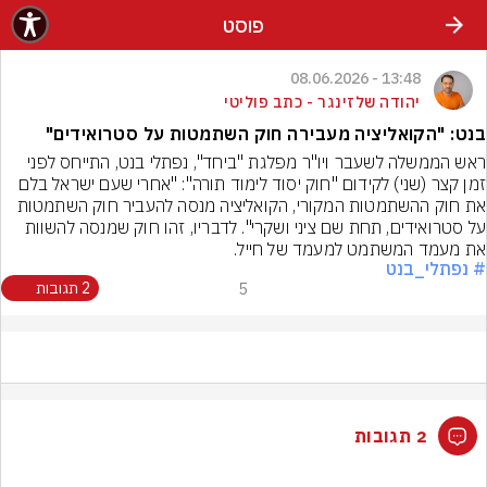
פוסט
13:48 - 08.06.2026
יהודה שלזינגר - כתב פוליטי
בנט: "הקואליציה מעבירה חוק השתמטות על סטרואידים"
ראש הממשלה לשעבר ויו"ר מפלגת "ביחד", נפתלי בנט, התייחס לפני 
זמן קצר (שני) לקידום "חוק יסוד לימוד תורה": "אחרי שעם ישראל בלם 
את חוק ההשתמטות המקורי, הקואליציה מנסה להעביר חוק השתמטות 
על סטרואידים, תחת שם ציני ושקרי". לדבריו, זהו חוק שמנסה להשוות 
את מעמד המשתמט למעמד של חייל.
# נפתלי_בנט
5
2 תגובות
2 תגובות