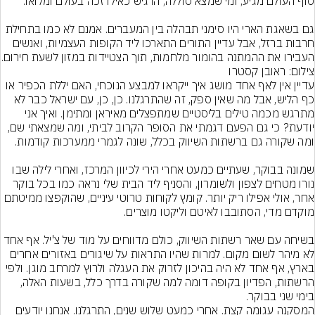
גם בשאגת הארי היו סימני תבהלה בין המעברים. אמנם לא כמו בתחילת 
חרבות ברזל, אבל עדיין התורים התארכו ליד הקופות העצמיות, ואנשים 
העבירו את ההמתנה בהומור מלחמות, תוך הצטיידות במזון לשעת חירום.
צילום: ראובן קסטרו
עדיין אין לאף אחד מושג איך ייקראו למבצע הנוכחי, האם יללת הכפיר או 
כף הליש, אבל מה שאין ספק, זה שהתרגלנו. כן, כן, עם ישראל כבר לא 
מתרגש מכמה טילים בליסטיים שמתפצלים מאיראן ומתימן. ואיך אני 
יודעת? כי גם הפעם דגמתי את הסופר הקרוב לביתי, ומה שמצאתי שם, 
שמונה בבוקר, שעתיים כמעט אחרי הירי לכיוון המרכז, ואחרי לילה שבו 
נורו מטחים לצפון ולשומרון, והסניף ליד הבית שלי נראה כמו בכל בוקר 
אחר, אולי אפילו ריק יותר. קומץ לקוחות טרוטי עיניים, שהוקפצו ממיטתם 
בשיחה עם שאר רשתות השיווק, כולם מדווחים על מוד של צ'יל. אף אחד 
לא מיהר לשום מקום. למרות שהיו התראות על שיגורים באזורים אחרים 
בארץ, אף אחד לא היה בהיכון לזרוק את העגלה ולרוץ למרחב מוגן. ולפי 
הרשתות, הפדיון בקופה דומה למה שקורה בדרך כלל, בשעות האלה, 
בימי שני בבוקר.
המסקנה עגומה קצת. אחרי כמעט שלוש שנים, התרגלנו. אנחנו יודעים 