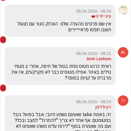
08:26 - 08.06.2026
סיני 💜💛❤️
אין שם פרסים מהעדה שלנו  הארנק סגור עם מנעול  
חשבו תפסו פראייייירים
08:21 - 08.06.2026
Amir Leshem
ראיתי כרגע מטוס נוחת בנמל של חיפה, אחרי 2 מטחי 
טילים באזור. אפילו מטוסים כבר לא מקרקעים, אז את 
מדברת על קניות בסופר? 
08:19 - 08.06.2026
רון ולדמן
זה באמת take שאמנם נשמע חיובי, אבל בפועל גובל 
במטומטם. אף אחד לא צריך "להתרגל" למצב ובכלל 
ועם מה שאמרת בסוף "לירות עלינו משהו שאנחנו לא 