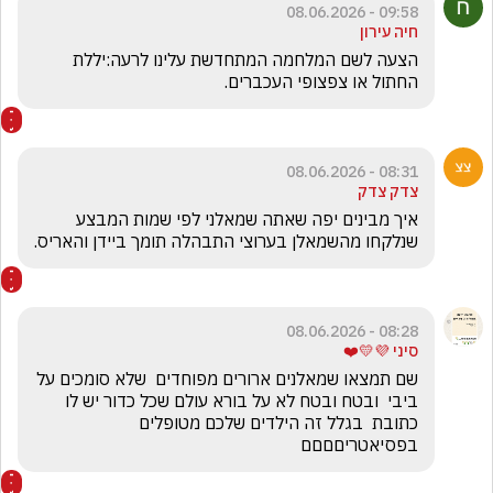
09:58 - 08.06.2026
חיה עירון
הצעה לשם המלחמה המתחדשת עלינו לרעה:יללת 
החתול או צפצופי העכברים.
08:31 - 08.06.2026
צדק צדק
איך מבינים יפה שאתה שמאלני לפי שמות המבצע 
שנלקחו מהשמאלן בערוצי התבהלה תומך ביידן והאריס.
08:28 - 08.06.2026
סיני 💜💛❤️
שם תמצאו שמאלנים ארורים מפוחדים  שלא סומכים על 
ביבי  ובטח ובטח לא על בורא עולם שכל כדור יש לו 
כתובת  בגלל זה הילדים שלכם מטופלים 
בפסיאטריםםםם