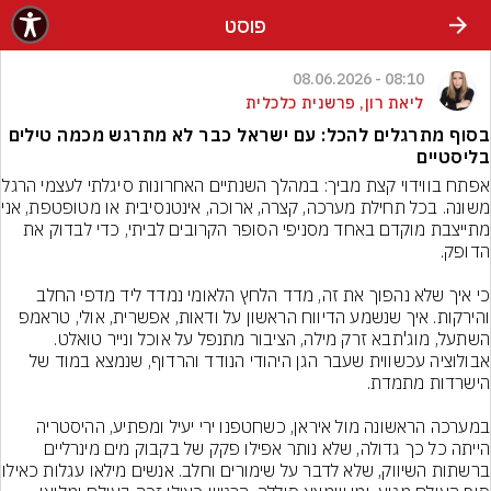
פוסט
08:10 - 08.06.2026
ליאת רון, פרשנית כלכלית
בסוף מתרגלים להכל: עם ישראל כבר לא מתרגש מכמה טילים
בליסטיים
אפתח בווידוי קצת מביך: במהלך השנתיים 
משונה. בכל תחילת מערכה
מתייצבת מוקדם באחד מסניפי הסופר הקרובים לביתי, כדי לבדוק את 
כי איך שלא נהפוך את זה, מדד הלחץ הלאומי נמדד ליד מדפי החלב 
והירקות. איך שנשמע הדיווח הראשון על ודאות, אפשרית, אולי, טראמפ 
השתעל, מוג'תבא זרק מילה, הציבור מתנפל על אוכל ונייר טואלט. 
אבולוציה עכשווית שעבר הגן היהודי הנודד והרדוף, שנמצא במוד של 
במערכה הראשונה מול איראן, כשחטפנו ירי יעיל ומפתיע, ההיסטריה 
הייתה כל כך גדולה, שלא נותר אפילו פקק של בקבוק מים מינרליים 
ברשתות השיווק, שלא לדבר על שימורים