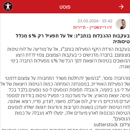
פוסט
15:42 - 23.03.2026
זיו ריינשטיין - תיירות
בעקבות ההגבלות בנתב"ג: אל על תפעיל רק 5% מכלל
טיסותיה
בעקבות הורדת היקף הפעילות בנתב"ג, אל על מודיעה על לוח טיסות 
מצומצם. בחברה מדגישים כי בעקבות הצמצום, צפוי לרדת היצע 
המושבים בטיסות היוצאות לסך הכל של 5% מפעילות החברה בימי 
מהחברה נמסר, "בהמשך להחלטת משרד התחבורה על צמצום דרמטי 
של הפעילות האווירית, במסגרת
על ל-15 ביממה, והוגבלה תפוסת הנוסעים ל-50 נוסעים בלבד בכל 
טיסה יוצאת מהארץ, אל על מעדכנת כי תפעיל טיסות בודדות למספר 
יעדים מרכזיים: ניו יורק, לוס אנג'לס, מיאמי, לונדון, פריז, רומא ואתונה. 
לוח הטיסות יתעדכן בשעות הקרובות והודעות יזומות ישלחו לנוסעים. 
הטיסות הנכנסות לארץ מיעדים אלה, יפעלו ללא מגבלה על כמות 
הנוסעים".
צילום: sutterstock