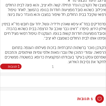
צילום: תיעוד מבצעי מד"א
מצבו של הקורבן הוגדר תחילה קשה ולא יציב, והוא פונה לבית החולים 
איכילוב כשהוא סובל מפציעות חודרות בגופו. בהמשך, לאחר טיפול 
פרמדיקים במד”א עיסא שאהין וידידיה וגשל, יחד עם חובש מד”א בנימין 
אילון הירש, סיפרו: “ראינו גבר שוכב על הרצפה בבית כשהוא בהכרה 
וסובל מפציעות חודרות קשות בגופו. הענקנו לו טיפול רפואי מציל חיים 
הקורבן מוכר ברשתות החברתיות בזכות פעילותו הענפה בתחום 
הרפואה. עמודי התוכן שלו צברו מאות אלפי צפיות ושיתופים, והתכנים 
שפרסם עסקו בעיקר בעבודתו המקצועית כרופא. במשטרה ממשיכים 
לחקור את נסיבות האירוע.
1
1 תגובות
1 תגובות