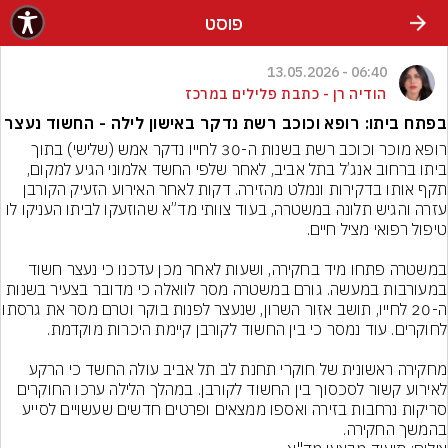
פוסט
06:40 - 13.05.2026
הודיה רן - כתבת פלילים במרכז
בפתח ביתו: רופא וכוכב רשת נדקר באישון לילה - החשוד נעצר
רופא מוכר וכוכב רשת בשנות ה-30 לחייו נדקר אמש (שלישי) בתוך 
ביתו ברחוב אנג’ל בתל אביב, לאחר שלפי החשד אלמוני הגיע למקום, 
תקף אותו בדקירות ונמלט מהזירה. דקות לאחר האירוע הזעיק הקורבן 
עזרה והגיש תלונה במשטרה, בעוד צוותי מד”א שהוזעקו לביתו העניקו לו 
במשטרה פתחו מיד בחקירה, ושעות לאחר מכן עדכנו כי נעצר חשוד 
במעורבות במעשה. גורם במשטרה מסר לוואלה כי מדובר בצעיר בשנות 
ה-20 לחייו, תושב אזור השרון, שנעצר לפ
מחקירה ראשונית של חוקרי תחנת לב תל אביב עולה החשד כי הרקע 
לאירוע קשור לסכסוך בין החשוד לקורבן. במהלך הלילה ערכו החוקרים 
סריקות נרחבות בזירה ואספו ממצאים ופרטים חדשים שעשויים לסייע 
בהמשך החקירה.