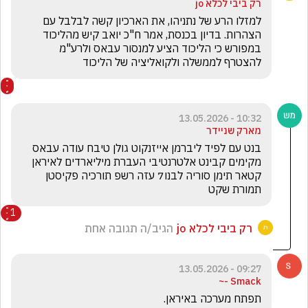
רק ביבי לכלא jo
למזלו הרע של נתניהו, את הארכיון קשה לבלבל עם 
הצהרות. בדיון בכנסת, אמר ח"כ יואב קיש מהליכוד 
במפורש כי הליכוד הציע למנסור עבאס ולרע"מ 
להצטרף לממשלה ולקואליציה של הליכוד
10:32 - 13.05.2026
מארק שניידר
בנט עם לפיד ליברמן אייזנקוט גולן טיבח עודה עבאס 
מקימים קבינט אלטרנטיבי העברת מיליארדים לאיראן 
קטאר תימן סוריה לבנו7 עזה רשפ תורכיה פקיסטן 
תמורת שקט 
1
רק ביבי לכלא jo
הגיב/ה תגובה אחת
09:27 - 13.05.2026
Smack -~
תפתח מערכה באיראן.