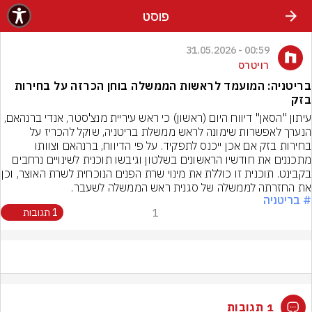
פוסט
00:59 - 31.05.2026
רויטרס
בריטניה: המועמד לראשות הממשלה בוחן הכרזה על בחירות
בזק
עיתון "הסאן" דיווח היום (ראשון) כי ראש עיריית מנצ'סטר, אנדי ברנהאם, 
הנערך לאפשרות שימונה לראש ממשלת בריטניה, שוקל להכריז על 
בחירות בזק אם אכן ייכנס לתפקיד. על פי הדיווח, ברנהאם וצוותו 
מתכננים את חודשיו הראשונים בשלטון וגיבשו תוכנית לשינויים נרחבים 
בקבינט. תוכנית זו כוללת את מי
את החזרתה לממשלה של סגנית ראש הממשלה לשעבר.
# בריטניה
1
1 תגובות
1 תגובות