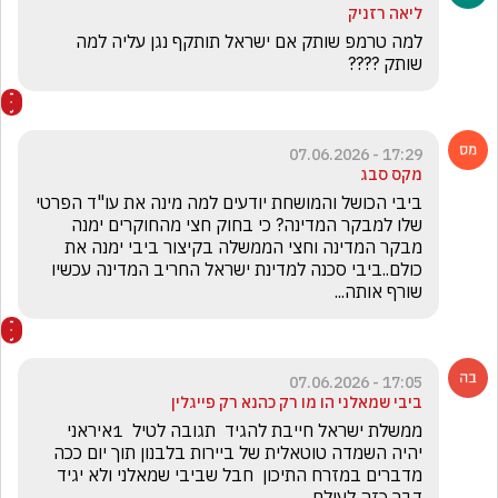
ליאה רזניק
למה טרמפ שותק אם ישראל תותקף נגן עליה למה 
שותק ????
17:29 - 07.06.2026
מקס סבג
ביבי הכושל והמושחת יודעים למה מינה את עו"ד הפרטי 
שלו למבקר המדינה? כי בחוק חצי מהחוקרים ימנה 
מבקר המדינה וחצי הממשלה בקיצור ביבי ימנה את 
כולם..ביבי סכנה למדינת ישראל החריב המדינה עכשיו 
שורף אותה...
17:05 - 07.06.2026
ביבי שמאלני הו מו רק כהנא רק פייגלין
ממשלת ישראל חייבת להגיד  תגובה לטיל  1איראני 
יהיה השמדה טוטאלית של ביירות בלבנון תוך יום ככה 
מדברים במזרח התיכון  חבל שביבי שמאלני ולא יגיד 
דבר כזה לעולם