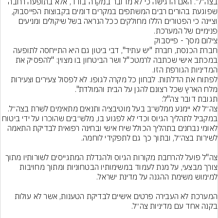
בצה"ל". האם הדגישה כי לא מדובר במקרה בודד, אלא בתופעה רחבה 
שפוגעת בהורים רבים המשתפים במקרים דומים בקבוצות הפייסבוק, 
וציינה כי הפטורים הללו מחולקים ככל הנראה בשל שיקולים ומניעים 
פנימיים של המערכת.
צילום מסך - פייסבוק
חברת הכנסת, חברת "יש עתיד", דבי ביטון גם היא התייחסה לתופעה 
במכתב אישי שכתבה לרמטכ"ל ושר הביטחון בו מצוין: "להפסיק את 
לפתוח את הדלתות. לבחון כל מקרה לגופו. לא לפסול צעירים וצעירות 
מלח הארץ שכל רצונם להגן על הבית והמולדת".
במקביל לתהליך הגיוס וכדי לא לפגוע בו, מלש״בים שהוכרו על ידי ביט
לאומי נבחנים בתהליך הכולל שיח אישי ובחינה רפואית לבדיקת התאמה 
צה"ל פועל להרחבת מקורות הגיוס ולהגדלת המתגייסים לשורותיו מתוך 
צורך מבצעי, על מנת לעמוד במשימותיו הבטחוניות ומתוך מחויבות 
המערכת לא העבירה פרטים אישיים לבדיקת הטענות, אשר לא עולות 