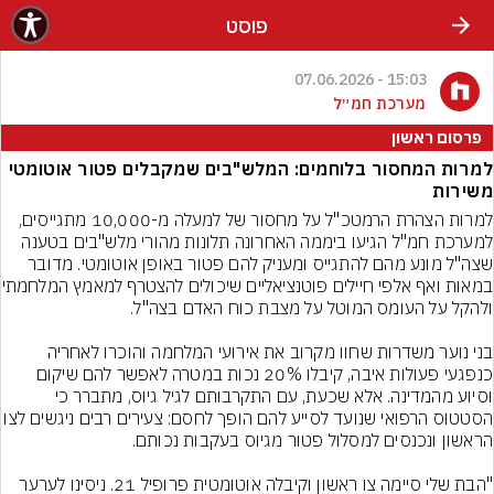
פוסט
15:03 - 07.06.2026
מערכת חמ״ל
פרסום ראשון
למרות המחסור בלוחמים: המלש"בים שמקבלים פטור אוטומטי
משירות
למרות הצהרת הרמטכ"ל על מחסור של למעלה מ-10,000 מתגייסים, 
למערכת חמ"ל הגיעו ביממה האחרונה תלונות מהורי מלש"בים בטענה 
שצה"ל מונע מהם להתגייס ומעניק להם פטור באופן אוטומטי. מדובר 
במאות ואף אלפי חיילים פו
בני נוער משדרות שחוו מקרוב את אירועי המלחמה והוכרו לאחריה 
כנפגעי פעולות איבה, קיבלו 20% נכות במטרה לאפשר להם שיקום 
וסיוע מהמדינה. אלא שכעת, עם התקרבותם לגיל גיוס, מתברר כי 
הסטטוס הרפואי שנועד לסייע להם הופך לחסם: צעירים רבים
"הבת שלי סיימה צו ראשון וקיבלה אוטומטית פרופיל 21. ניסינו לערער 