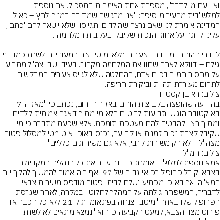
ואין עם מי לדבר", מספרת אחת האימהות בתסכול. אם נוספת 
למלש"בית מהעיר מוסיפה: "אני מרגישה שמדובר במנוף לחץ – כאילו 
המדינה אומרת לנו שאם נרצה שהילדים יתגייסו ושלא יישאר להם 'כתם', 
לדברי ההורים, מדובר בצעירים מלאי מוטיבציה המעוניינים לשרת כמו בני 
גילם – דווקא לאחר שחוו את המלחמה מקרוב. בעידן שבו צה"ל מתריע 
על מחסור חמור בכוח אדם, ההחלטה שלא לגייס צעירים המבקשים 
לתרום מעוררת תהיות וביקורת חריפה.
צילום: ראובן קסטרו
בהודעה שהופצה בקבוצות הורים באזור הדרום, נכתב כי "מאז ה-7 
באוקטובר הוגשו תביעות לביטוח הלאומי מתוך דאגה אמיתית לילדים 
ומתוך רצון להבטיח להם מעטפת תומכת. אלא שכעת מתברר כי מי 
שקיבל קצבת נכות זמנית או קבועה, נכנס באופן אוטומטי למסלול פטור 
מצה"ל – לא רק משירות קרבי, אלא גם משירותים כלליים".
צילום: חמ"ל
אמא נוספת למלש"ב אומרת כי בנה עבר את כל הנהלים המקדימים 
בצבא, קיבל פרופיל רפואי גבוה של 97 ואף היה אמור להמשיך להליך יום 
המא"ה, אך באופן מפתיע נשלח לביתו פטור מודפס משירות צבאי. 
לדבריה, המשפחה גילתה על המהלך לחלוטין במקרה, לאחר שגרסת 
הפרופיל שלו באתר "מיטב" צנחה בפתאומיות ל-21 ללא כל הסבר או 
פירוט מצד הצבא, למעט הקביעה כי הוא "נמצא מתאים לא לשרת 