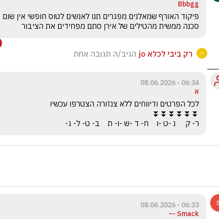
Bbbgg
פיקוד האורף שמאלנים מפגרים תנו לאנשים לטוס חופשי אין שום 
סכנה ממשית מהטילים של אירן סתם מפחידים את הציבור
רק ביבי לכלא jo
הגיב/ה תגובה אחת
06:34 - 08.06.2026
א
ר- ק     נ -ט -ו    ח- ד -ש -ו- ת    ב- ט- ל- ג-
06:33 - 08.06.2026
Smack -~