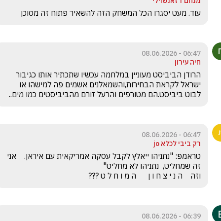
מנחם דזאנשוילי
עוד. מעט יסגרו הכל המשחק הזה להשאיר פתוח זה מסוכן 
06:47 - 08.06.2026
חיה עירון
הרודן הביביסט מעוניין במלחמה עכשיו שתכתיר אותו כגיבור 
ישראל לקראת הבחירות,והשמאלנים אשמים פה למישהו או 
לבוט ביביסט.הם מטורפים והרעל זורם מהביביסטים כמו מים..
06:47 - 08.06.2026
רק ביבי לכלא jo
טראמפ: "נתניהו ייאלץ לקבל עסקה אמריקאית עם איראן.    אני 
וזה    ה נ י צ ח ו ן      ה מ ו ח ל ט ???
06:39 - 08.06.2026