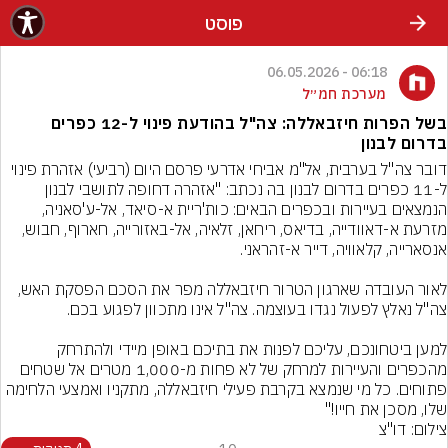
פוסט
06:18 - 06.05.2026
מערכת חמ״ל
בשל הפרות חיזבאללה: צה"ל בהודעת פינוי ל-12 כפרים
בדרום לבנון
דובר צה"ל בערבית, אל"מ אביחי אדרעי פרסם היום (רביעי) אזהרת פינוי 
ל-11 כפרים בדרום לבנון בה נכתב: "אזהרה דחופה לתושבי לבנון 
הנמצאים בעיירות ובכפרים הבאים: כות'ריית א-סיאד, אל-ע'סאניה, 
מזרעת א-דאוודייה, בדיאס, ריחאן, זלאיה, אל-באזורייה, חארוף, חבוש, 
לאור העובדה שארגון הטרור חיזבאללה מפר את הסכם הפסקת האש, 
למען ביטחונכם, עליכם לפנות את בתיכם באופן מיידי ולהתרחק 
מהכפרים והעיירות למרחק של לא פחות מ-1,000 מטרים אל שטחים 
פתוחים. כל מי שנמצא בקרבת פעילי חיזבאללה, מתקניו ואמצעי הלחימה 
שלו, מסכן את חייו!"
צילום: דו"צ