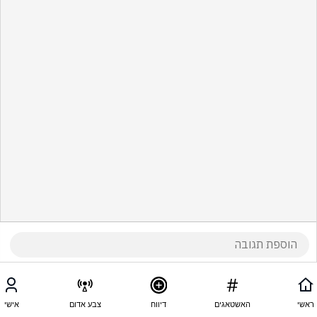
ראשי
האשטאגים
דיווח
צבע אדום
אישי