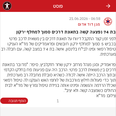
פוסט
06:58 - 21.06.2026
מגן דוד אדום
בת 74 נפצעה קשה בתאונת דרכים סמוך למחלף ירקון
לפני זמן קצר התקבל דיווח על תאונת דרכים בין משאית לרכב פרטי 
בכביש 5 סמוך למחלף ירקון. חובשים ופראמדיקים של מד"א העניקו 
טיפול רפואי ופינו לבי"ח בלינסון, אישה בת 74 במצב קשה, עם חבלה רב 
פראמדיק וסגן מנהל מרחב ירקון שחר חזקלביץ, סיפר: "מדובר בתאונת 
דרכים בין משאית לרכב פרטי. הרכב היה עם פגיעות פח בחלקו הקדמי 
ובתוך הרכב הייתה אישה לכודה כשהיא סובלת מחבלה רב מערכתית. 
תוך כדי פעולות חילוץ מורכבות של לוחמי האש הענקנו לה טיפול רפואי 
שכלל הרדמה והנשמה ופינינו אותה בניידת טיפול נמרץ של מד"א לבית 
החולים כשמצבה קשה ולא יציב".
צילום: מד"א
1
הוסף תגובה