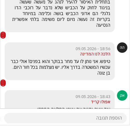
בתחלית  האיסור  להעיר  לנהג  על  מעשה  שעשה  
בניגוד  לחוק  על  הכביש  שלא  נדבר  על  רוכבי  הדו 
גלגלי  הם  אדוני  הכביש  בושה  וכלימה  במיוחד  
בקריות  זה  נעשה  מיום  ליום  משימה  בלתי  אפשרית  
הנסיעה
18:56 - 09.05.2026
הלכה לנו המדינה
טיפש. אני נותן לו עד מחר בבוקר והוא בפנים! אולי כבר 
עכשיו המשטרה בדרך אליו. יש מצלמות בכל חור היום. 
בן zונה 
18:43 - 09.05.2026
אפולו קריד
עוד שעה יסגיר את עצמו החלאה הפחדן