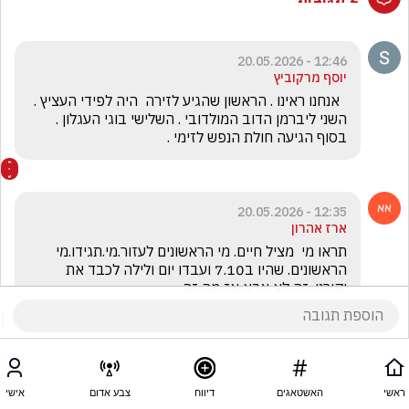
12:46 - 20.05.2026
יוסף מרקוביץ
  אנחנו ראינו . הראשון שהגיע לזירה  היה לפידי העציץ . 
השני ליברמן הדוב המולדובי . השלישי בוגי העגלון . 
בסוף הגיעה חולת הנפש לזימי .
12:35 - 20.05.2026
ארז אהרון
תראו מי  מציל חיים. מי הראשונים לעזור.מי.תגידו.מי 
הראשונים. שהיו ב7.10 ועבדו יום ולילה לכבד את 
יקירנו. זה לא צבא אז מה זה.
ראשי
האשטאגים
דיווח
צבע אדום
אישי