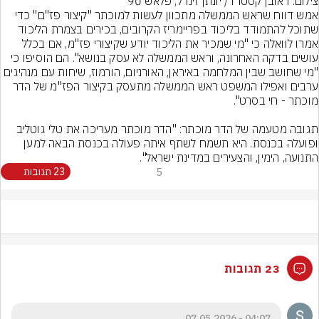
צילום: ראובן קסטרו / יונתן זינדל, פלאש 90
אמש דווח שראש הממשלה מתכוון לעשות למוכתר "קיצור פז"ם" כדי 
שתוכל להתמודד בליכוד בפריימריז הקרובים, בכירים בצמרת הליכוד 
אמרו לוואלה כי "מי שמכיר את הליכוד יודע שקיצורי פז"מ, אם בכלל 
עושים בדקה האחרונה, וראש הממשלה לא עסק בנושא". הם הוסיפו כי 
"מי שחושב שבין המלחמה באיראן, האורניום, הורמוז, שיחות עם מנהיגים 
ערבים ואפילו המשפט ראש הממשלה מתעסק בקיצור הפז"מ של הדר 
תגובה מטעמה של הדר מוכתר: "הדר מוכתר מעריכה את טלי גוטליב 
ופועלה בכנסת. היא תשמח לשתף איתה פעולה בכנסת הבאה למען 
התנועה, הימין, והצעירים במדינת ישראל".
5
23 תגובות
23 תגובות
04:07 - 07.05.2026